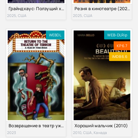
Грайндхаус: Ползущий хаос (2025)
Резня в кинотеатре (2023)
2025, США
2025, США
WEBDL
WEB-DLRip
KP 6.7
IMDB 6.6
Возвращение в театр ужасов (2023)
Хороший мальчик (2010)
2023
2010, США, Канада