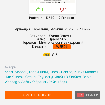
1
1
Рейтинг
5 / 10
2
Голосов
Ирландия, Германия, Бельгия, 2026, 1 ч 33 мин
Режиссер:
Дэвид Глисон
Жанр:
Драма
,
2026
Перевод:
Многоголосый закадровый
Качество:
WEBDL
8.3
Актеры:
Колин Морган,
Кэлам Линч,
Clara Crichton,
Индия Маллен,
Нив Кьюсак,
Стэнли Таунсенд,
Илейн О Двайер,
Daniel
Woodage,
Лайам О Брайэн,
Райан Берк,
СМОТРЕТЬ ОНЛАЙН
ТРЕЙЛЕР