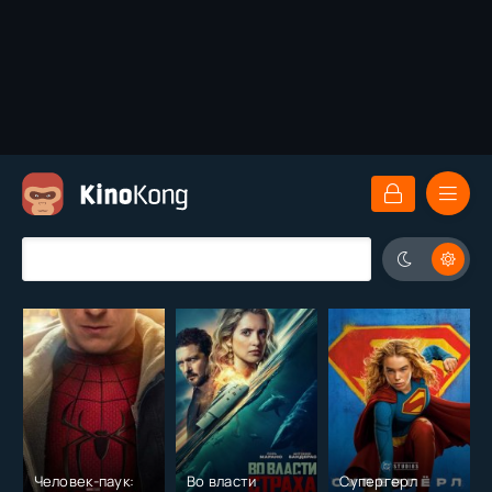
Человек-паук:
Во власти
Супергерл