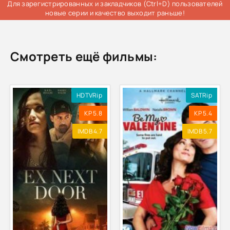
Для зарегистрированных и закладчиков (Ctrl+D) пользователей
новые серии и качество выходит раньше!
Смотреть ещё фильмы:
HDTVRip
SATRip
KP 5.8
KP 5.4
IMDB 4.7
IMDB 5.7