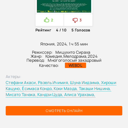
2
3
Рейтинг
4 / 10
5
Голосов
Япония, 2024, 1 ч 55 мин
Режиссер:
Мицухито Сираха
Жанр:
Комедия
,
Мелодрама
,
2024
Перевод:
Многоголосый закадровый
Качество:
WEBDL
Актеры:
Стефани Акаси,
Разель Ичимия,
Шуна Иидзима,
Хироши
Кацуно,
Ёсимаса Кондо,
Коки Маэда,
Такаши Нишина,
Мисато Танака,
Кандзи Цуда,
Алиса Урахама,
СМОТРЕТЬ ОНЛАЙН