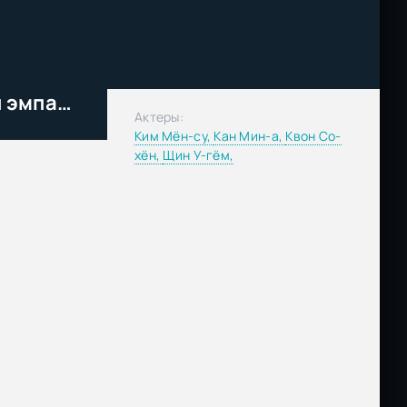
Зеркальные нейроны / Клетки эмпатии (2026)
Актеры:
Ким Мён-су,
Кан Мин-а,
Квон Со-
хён,
Щин У-гём,