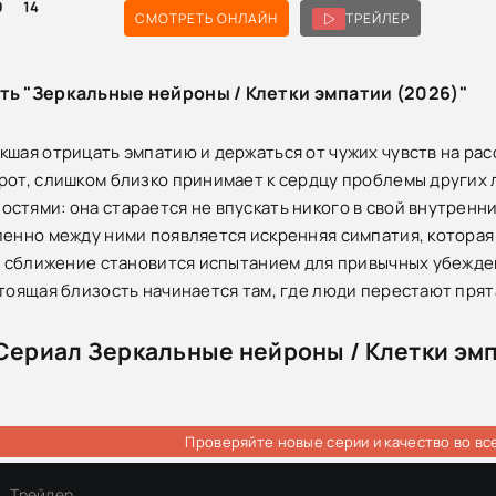
0
14
СМОТРЕТЬ ОНЛАЙН
ТРЕЙЛЕР
ть "Зеркальные нейроны / Клетки эмпатии (2026)"
кшая отрицать эмпатию и держаться от чужих чувств на рас
рот, слишком близко принимает к сердцу проблемы других
стями: она старается не впускать никого в свой внутренни
пенно между ними появляется искренняя симпатия, которая
Их сближение становится испытанием для привычных убежден
стоящая близость начинается там, где люди перестают прят
Сериал Зеркальные нейроны / Клетки эмп
Проверяйте новые серии и качество во вс
Трейлер