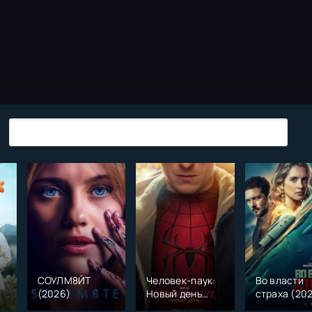
СОУЛМ8ЙТ
Человек-паук:
Во власти
(2026)
Новый день
страха (20
)
(2026)