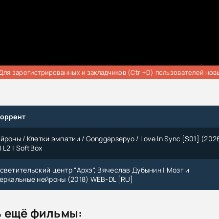
Для зарегистрированных и закладчиков (Ctrl+D) пользователей нов
торрент
роны / Клетки эмпатии / Gonggapsepyo / Love In Sync [S01] (202
 L2 | SoftBox
светительский центр "Архэ", Вячеслав Дубынин | Мозг и
еркальные нейроны (2018) WEB-DL [RU]
 ещё фильмы: