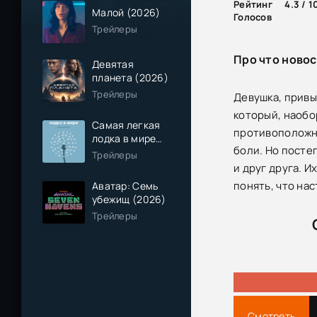
Рейтинг
4.3 / 1
Малой (2026)
Голосов
Трейлеры
Про что новос
Девятая
планета (2026)
Трейлеры
Девушка, привы
который, наобо
Самая легкая
противоположно
лодка в мире
боли. Но посте
(2026)
Трейлеры
и друг друга. 
понять, что на
Аватар: Семь
убежищ (2026)
Трейлеры
Смотреть