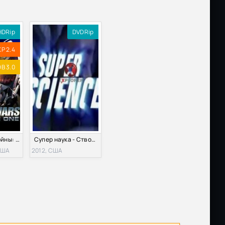
HDRip
DVDRip
KP 2.4
B 3.0
Зеркальные войны: Отражение первое (2005)
Супер наука - Стволовые клетки (2012)
США
2012, США