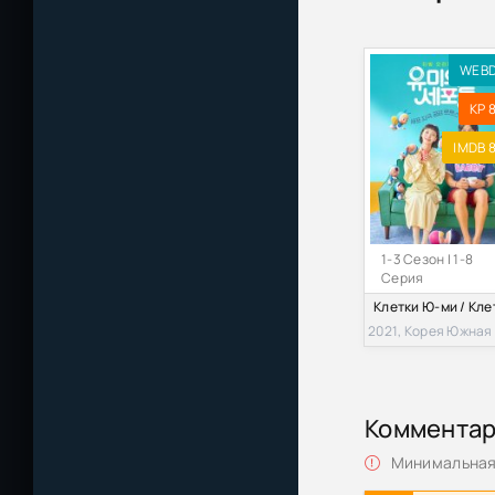
WEB
KP 8
IMDB 8
1-3 Сезон | 1-8
Серия
2021, Корея Южная
Коммента
Минимальная 