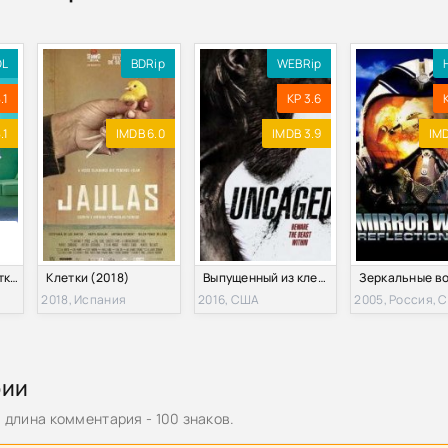
DL
BDRip
WEBRip
.1
KP 3.6
.1
IMDB 6.0
IMDB 3.9
IMD
Клетки Ю-ми / Клетки Юми (1-3 Сезон)
Клетки (2018)
Выпущенный из клетки (2016)
2018, Испания
2016, США
2005, Россия, 
рии
длина комментария - 100 знаков.