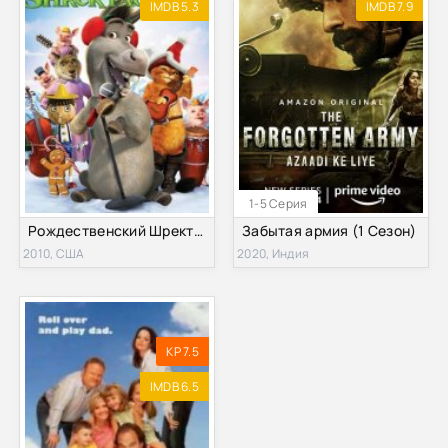
IMDB 5.3
IMDB 7.9
1-5 Серия
Рождественский Шректакль Осла (2010)
Забытая армия (1 Сезон)
2010, США
2020, Индия
KP 7.5
IMDB 6.5