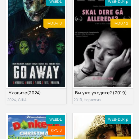
WEBDL
WEB-DLRip
IMDB 4.0
IMDB 7.2
Уходите(2024)
Вы уже уходите? (2019)
2024, США
2019, Норвегия
WEBDL
WEB-DLRip
KP 5.8