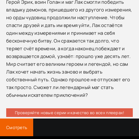
Герой Эрик, воин Голан и маг Лак смогли победить
владыку демонов, пришедшего из другого измерения,
но орды чудовищ продолжили наступление. Чтобы
спасти друзей и дать им время уйти, Лак остаётся
один между измерениями и принимает на себя
бесконечную битву. Он сражается так долго, что
теряет счёт времени, а когда наконец побеждает и
возвращается домой, узнаёт: прошло уже десять лет.
Мир считает его великим героем и легендой, но сам
Лак хочет начать жизнь заново и выбрать
собственный путь. Однако прошлое не отпускает его
так просто. Сможет ли легендарный маг стать
обычным искателем приключений?
Проверяйте новые серии и качество во всех плеерах!
Смотреть