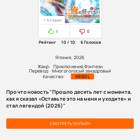
1-5 Серия
6
0
Рейтинг
10 / 10
6
Голосов
Япония, 2026
Жанр:
Приключение
,
Фэнтези
Перевод:
Многоголосый закадровый
Качество:
WEBDL
Про что новость "Прошло десять лет с момента,
как я сказал «Оставьте это на меня и уходите» и
стал легендой (2026)"
СМОТРЕТЬ ОНЛАЙН