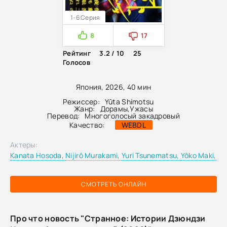
1-6 Серия
8
17
Рейтинг
3.2 / 10
25
Голосов
Япония, 2026, 40 мин
Режиссер:
Yûta Shimotsu
Жанр:
Дорамы
,
Ужасы
Перевод:
Многоголосый закадровый
Качество:
WEBDL
Актеры:
Kanata Hosoda,
Nijirô Murakami,
Yuri Tsunematsu,
Yôko Maki,
СМОТРЕТЬ ОНЛАЙН
Про что новость "Странное: Истории Дзюндзи