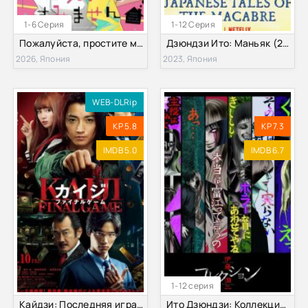
1-6 Серия
1-12 Серия
Пожалуйста, простите моих младших братьев (2026)
Дзюндзи Ито: Маньяк (2023)
2026, Япония
2023, Япония
WEB-DLRip
KP 5.8
KP 7.3
IMDB 5.0
IMDB 6.7
1-12 серия
Кайдзи: Последняя игра (2020)
Ито Дзюндзи: Коллекция (2018)