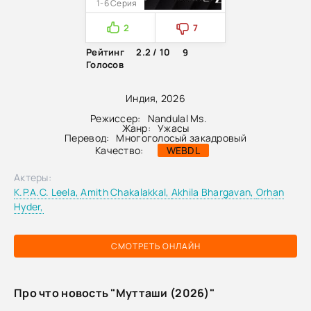
1-6 Серия
2
7
Рейтинг
2.2 / 10
9
Голосов
Индия, 2026
Режиссер:
Nandulal Ms.
Жанр:
Ужасы
Перевод:
Многоголосый закадровый
Качество:
WEBDL
Актеры:
K.P.A.C. Leela,
Amith Chakalakkal,
Akhila Bhargavan,
Orhan
Hyder,
СМОТРЕТЬ ОНЛАЙН
Про что новость "Мутташи (2026)"