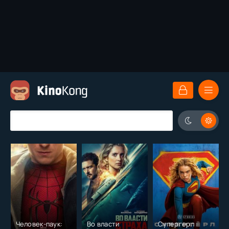
Человек-паук:
Во власти
Супергерл