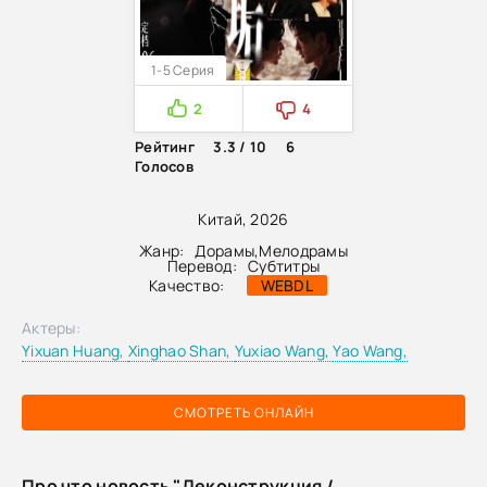
1-5 Серия
2
4
Рейтинг
3.3 / 10
6
Голосов
Китай, 2026
Жанр:
Дорамы
,
Мелодрамы
Перевод:
Субтитры
Качество:
WEBDL
Актеры:
Yixuan Huang,
Xinghao Shan,
Yuxiao Wang,
Yao Wang,
СМОТРЕТЬ ОНЛАЙН
Про что новость "Деконструкция /