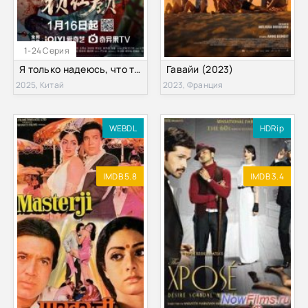
1-24 Серия
Я только надеюсь, что твое сердце созвучно с моим (2025)
Гавайи (2023)
2025, Китай
2023, Франция
WEBDL
HDRip
IMDB 5.8
IMDB 3.4