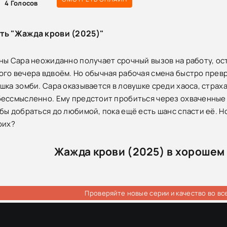
4
Голосов
ть "Жажда крови (2025)"
ны Сара неожиданно получает срочный вызов на работу, ос
го вечера вдвоём. Но обычная рабочая смена быстро превр
шка зомби. Сара оказывается в ловушке среди хаоса, страха
ессмысленно. Ему предстоит пробиться через охваченные 
ы добраться до любимой, пока ещё есть шанс спасти её. Но 
оих?
Жажда крови (2025) в хорошем
Проверяйте новые серии и качество во вс