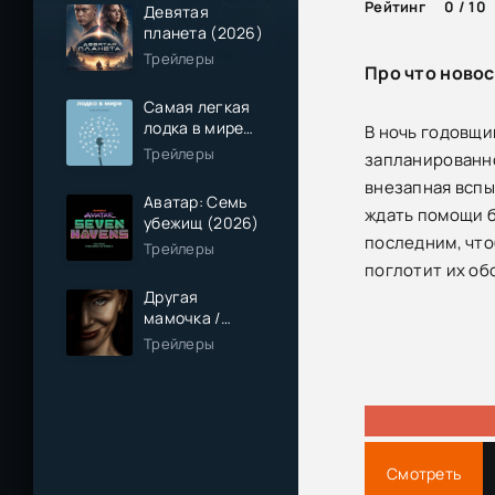
Рейтинг
0 / 10
Девятая
планета (2026)
Трейлеры
Про что новос
Самая легкая
лодка в мире
В ночь годовщи
(2026)
Трейлеры
запланированно
внезапная вспы
Аватар: Семь
ждать помощи б
убежищ (2026)
последним, чтоб
Трейлеры
поглотит их об
Другая
мамочка /
Чужая мама
Трейлеры
(2026)
Смотреть