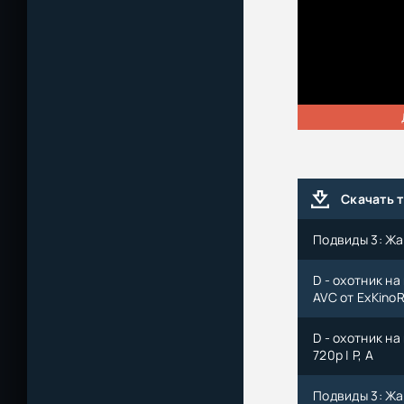
Скачать 
Подвиды 3: Жаж
D - охотник на
AVC от ExKinoR
D - охотник на
720p | P, A
Подвиды 3: Жаж