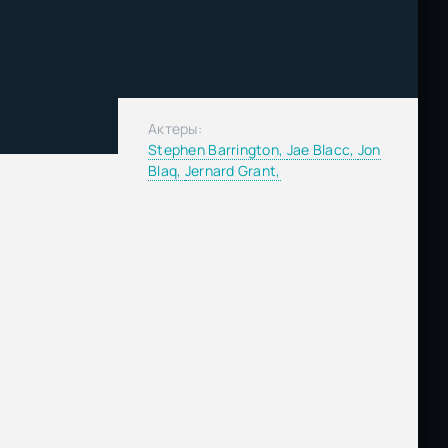
Актеры:
Stephen Barrington,
Jae Blacc,
Jon
Blaq,
Jernard Grant,