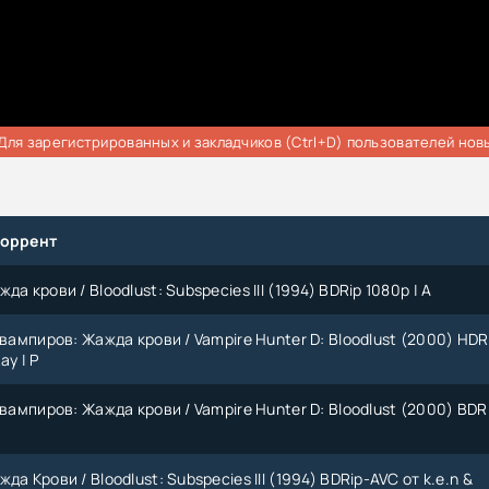
Для зарегистрированных и закладчиков (Ctrl+D) пользователей нов
торрент
да крови / Bloodlust: Subspecies III (1994) BDRip 1080p | A
 вампиров: Жажда крови / Vampire Hunter D: Bloodlust (2000) HDR
ay | Р
 вампиров: Жажда крови / Vampire Hunter D: Bloodlust (2000) BDR
да Крови / Bloodlust: Subspecies III (1994) BDRip-AVC от k.e.n &