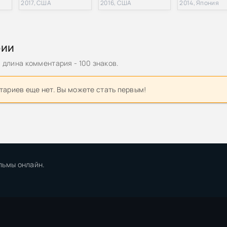
2017, США
2016, США
2014, Япония
ли. Жажда крови и железа / Kriegsschiffe (2001) DVDRip-AVC от 
да крови / Bloodlust: Subspecies III (1993) DVDRip | A
рии
длина комментария - 100 знаков.
а крови / The Thirst (2006) DVD5
ариев еще нет. Вы можете стать первым!
ли. Жажда крови и железа / Kriegsschiffe / Battleships (2001) D
 вампиров: Жажда крови / Vampire Hunter D: Bloodlust (2000) DVD
 / Banpaia Hunter D: Buraddorasuto / Vampire Hunter D: Bloodlust
AV1/2160p] [4K, SDR, 10-bit] [handmade Upscale AI]
льмы онлайн.
 / Banpaia Hunter D: Buraddorasuto / Vampire Hunter D: Bloodlust
H.265/2160p] [4K, SDR, 10-bit] [handmade Upscale AI]
 D: Bloodlust | D: Жажда крови | Ди - охотник на вампиров: Жажда
Movie] BDRip 1036p raw+rus+eng