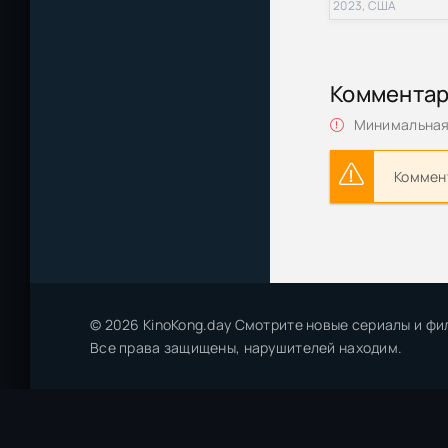
2023, США
Линейные кораб
=HD-NET=-
Подвиды 3: Жаж
Коммента
Минимальная 
Вампиры: жажд
Коммент
Линейные кораб
D - охотник на
D: Жажда крови
(2000) BDRip [
© 2026 KinoKong.day Смотрите новые сериалы и фи
D: Жажда крови
Все права защищены, нарушителей находим.
(2000) BDRip [
Vampire Hunter
крови [2001, 