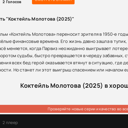
2
Голосов
ть "Коктейль Молотова (2025)"
ьм «Коктейль Молотова» переносит зрителя в 1950-е годы
ёлые финансовые времена. Его жизнь давно зашла в тупик,
 всё меняется, когда Парвиз неожиданно выигрывает лотере
оротом судьбы, быстро превращается в череду забавных, 
ения всех бед герой оказывается втянут в ситуацию, где де
ости. Но станет ли этот выигрыш спасением или началом 
Коктейль Молотова (2025) в хоро
Проверяйте новые серии и качество во вс
2 плеер