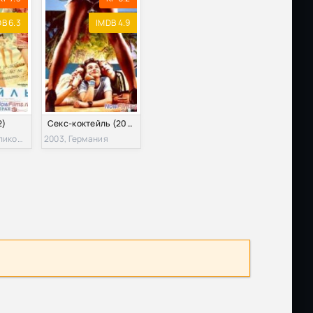
B 6.3
IMDB 4.9
2)
Секс-коктейль (2003)
2014, Индия, Великобритания
2003, Германия