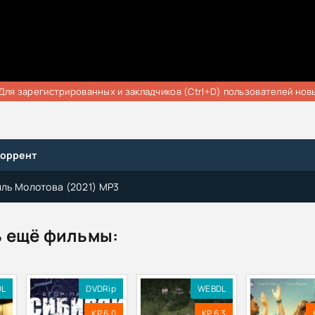
Для зарегистрированных и закладчиков (Ctrl+D) пользователей нов
торрент
ейль Молотова (2021) MP3
 ещё фильмы:
DL
DVDRip
WEBDL
KP 6.0
KP 6.3