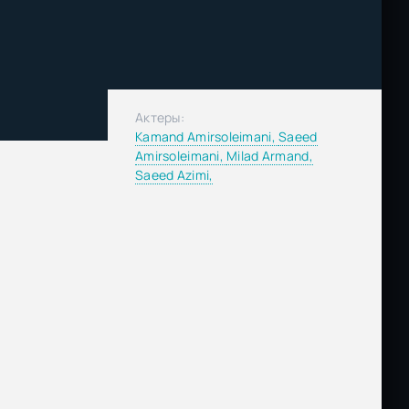
Актеры:
Kamand Amirsoleimani,
Saeed
Amirsoleimani,
Milad Armand,
Saeed Azimi,