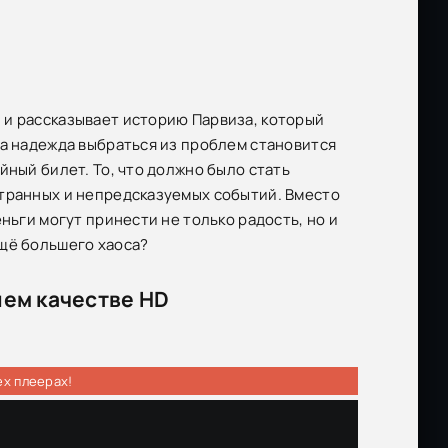
 и рассказывает историю Парвиза, который
 а надежда выбраться из проблем становится
йный билет. То, что должно было стать
странных и непредсказуемых событий. Вместо
ньги могут принести не только радость, но и
ещё большего хаоса?
шем качестве HD
ех плеерах!