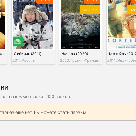
IMDB 6.6
IMD
Бармен: Бокал бога (2024)
Сибиряк (2011)
Начало (2020)
Коктейль (201
2011, Россия
2020, Грузия, Франция
рии
длина комментария - 100 знаков.
ариев еще нет. Вы можете стать первым!