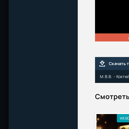
Скачать 
М.В.В. - Кокт
Смотреть
WEB