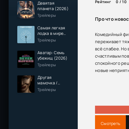
Рейтинг
0 / 10
Девятая
планета (2026)
Трейлеры
Про что новос
Самая легкая
лодка в мире
Комедийный фил
(2026)
Трейлеры
переживает тяж
всё слабее. Но
Аватар: Семь
счастливым пов
убежищ (2026)
спокойного реш
Трейлеры
новые неприятн
Другая
мамочка /
Чужая мама
Трейлеры
(2026)
Смотреть