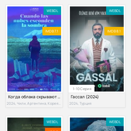
WEBDL
WEBDL
IMDB 7.1
IMDB 8.1
1-10 Серия
Когда облака скрывают тень (2024)
Гассал (2024)
2024, Чили, Аргентина, Корея Южная
2024, Турция
WEBDL
WEBDL