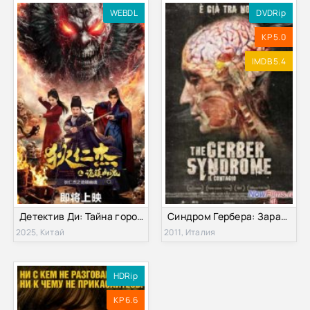
WEBDL
DVDRip
KP 5.0
IMDB 5.4
Детектив Ди: Тайна города-призрака (2025)
Синдром Гербера: Заражение (2011)
2025, Китай
2011, Италия
HDRip
KP 6.6