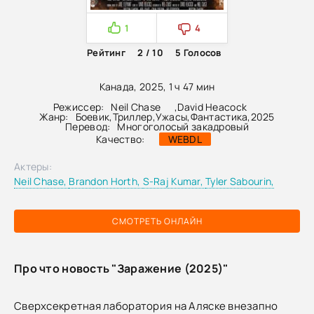
1
4
Рейтинг
2 / 10
5
Голосов
Канада, 2025, 1 ч 47 мин
Режиссер:
Neil Chase
,
David Heacock
Жанр:
Боевик
,
Триллер
,
Ужасы
,
Фантастика
,
2025
Перевод:
Многоголосый закадровый
Качество:
WEBDL
Актеры:
Neil Chase,
Brandon Horth,
S-Raj Kumar,
Tyler Sabourin,
СМОТРЕТЬ ОНЛАЙН
Про что новость "Заражение (2025)"
Сверхсекретная лаборатория на Аляске внезапно