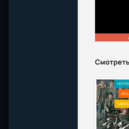
Смотреть
HDTVR
KP 6
IMDB 6