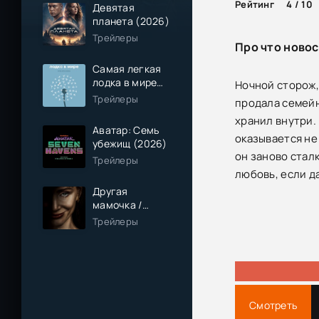
Рейтинг
4 / 10
Девятая
планета (2026)
Трейлеры
Про что новос
Самая легкая
лодка в мире
Ночной сторож,
(2026)
Трейлеры
продала семейн
хранил внутри.
Аватар: Семь
оказывается не
убежищ (2026)
он заново сталк
Трейлеры
любовь, если д
Другая
мамочка /
Чужая мама
Трейлеры
(2026)
Смотреть