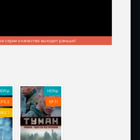
ые серии и качество выходит раньше!
HDRip
HDRip
KP 5.2
KP 7.1
B 3.7