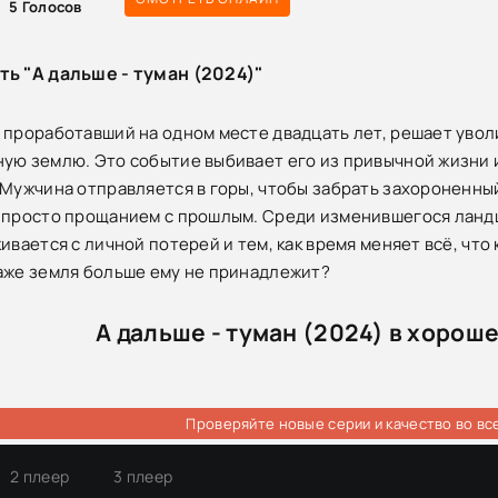
5
Голосов
ть "А дальше - туман (2024)"
 проработавший на одном месте двадцать лет, решает уволи
ую землю. Это событие выбивает его из привычной жизни и 
 Мужчина отправляется в горы, чтобы забрать захороненны
 просто прощанием с прошлым. Среди изменившегося ланд
ивается с личной потерей и тем, как время меняет всё, что
аже земля больше ему не принадлежит?
А дальше - туман (2024) в хорош
Проверяйте новые серии и качество во вс
2 плеер
3 плеер