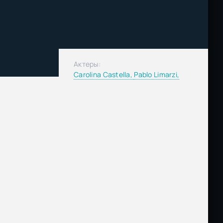
Актеры:
Carolina Castella,
Pablo Limarzi,