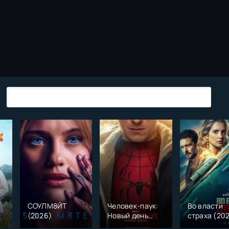
СОУЛМ8ЙТ
Человек-паук:
Во власти
(2026)
Новый день
страха (20
)
(2026)