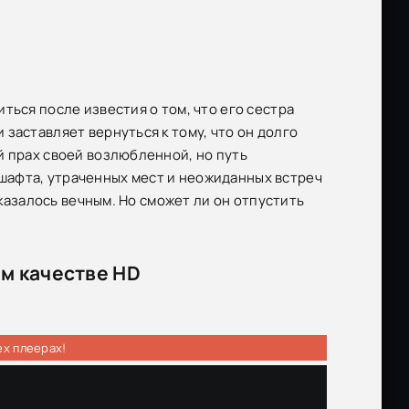
ться после известия о том, что его сестра
заставляет вернуться к тому, что он долго
й прах своей возлюбленной, но путь
шафта, утраченных мест и неожиданных встреч
 казалось вечным. Но сможет ли он отпустить
ем качестве HD
ех плеерах!