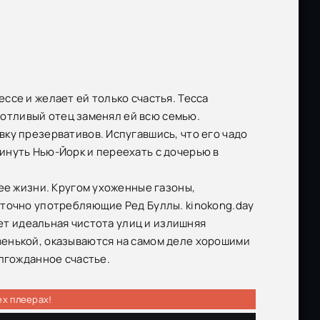
ссе и желает ей только счастья. Тесса
аботливый отец заменял ей всю семью.
ку презервативов. Испугавшись, что его чадо
инуть Нью-Йорк и переехать с дочерью в
ее жизни. Кругом ухоженные газоны,
уточно употребляющие Ред Буллы. kinokong.day
ает идеальная чистота улиц и излишняя
венькой, оказываются на самом деле хорошими
олгожданное счастье.
ех плеерах!