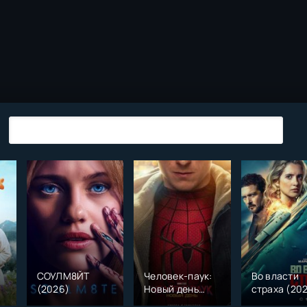
СОУЛМ8ЙТ
Человек-паук:
Во власти
(2026)
Новый день
страха (20
)
(2026)