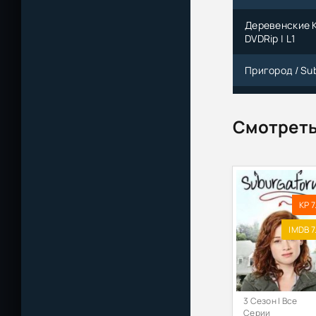
Деревенские Кр
DVDRip | L1
Пригород / Sub
Пригород / Sub
Смотреть
Пригород / Sub
Кубе
Коммандо из п
KP 7
Коммандо из п
NNMClub | P, A
IMDB 7
Пригород / При
ПригорАд / При
3 Сезон | Все
Серии