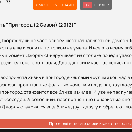
0
73
СМОТРЕТЬ ОНЛАЙН
ТРЕЙЛЕР
ть "Пригород (2 Сезон) (2012)"
Джордж души не чает в своей шестнадцатилетней дочери Те
 когда еще и ходить-то толком не умела. И все это время з
ный момент Джордж обнаруживает на столике дочери упаков
 родительского контроля, Джордж принимает решение: пок
 восприняла жизнь в пригороде как самый худший кошмар в 
асквозь пропитанные фальшью мамаши и их детки, круглос
м пригород становится все ближе и милее. И уже не так пуг
ь соседей. А ровесники, переполненные ненавистью к но
и Джордж становятся еще ближе друг к другу и обретают д
Проверяйте новые серии и качество во вс