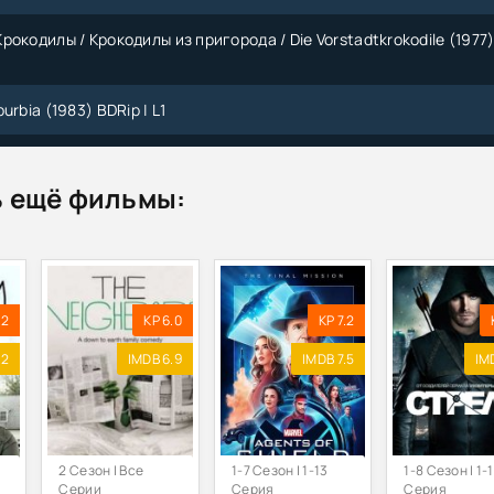
окодилы / Крокодилы из пригорода / Die Vorstadtkrokodile (1977
urbia (1983) BDRip | L1
urbia (1983) DVDRip-AVC | L1
 ещё фильмы:
urgatory [S01-03] (2011-2014) WEB-DL 720p | ТНТ, AlexFilm, Кубик 
ригорода / Suburban Commando (1991) WEB-DLRip от Koenig | P, A
.2
KP 6.0
KP 7.2
ригорода / Suburban Commando (1991) HDTVRip-AVC от k.e.n &
.2
IMDB 6.9
IMDB 7.5
IM
горАд / Suburgatory [S01-03] (2011-2014) WEB-DLRip | AlexFilm
город / Suburgatory [S03] (2014) WEB-DLRip | AlexFilm
2 Сезон | Все
1-7 Сезон | 1-13
1-8 Сезон | 1-
Серии
Серия
Серия