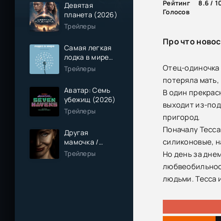
Рейтинг
8.6 / 1
Девятая
Голосов
планета (2026)
Трейлеры
Про что новос
Самая легкая
лодка в мире
(2026)
Отец-одиночка 
Трейлеры
потеряла мать,
Аватар: Семь
В один прекрас
убежищ (2026)
выходит из-под
Трейлеры
пригород.
Поначалу Тесса
Другая
силиконовые, н
мамочка /
Чужая мама
Трейлеры
Но день за дне
(2026)
любвеобильност
людьми. Тесса 