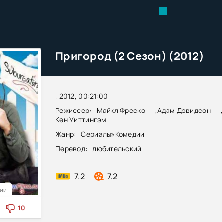
Пригород (2 Сезон) (2012)
, 2012, 00:21:00
Режиссер:
Майкл Фреско
,
Адам Дэвидсон
Кен Уиттингэм
Жанр:
Сериалы
»
Комедии
Перевод:
любительский
7.2
7.2
рии
10