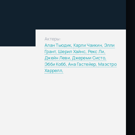
Актеры:
Алан Тьюдик,
Карли Чаикин,
Элли
Грант,
Шерил Хайнс,
Рекс Ли,
Джейн Леви,
Джереми Систо,
Эбби Кобб,
Ана Гастейер,
Маэстро
,
Харрелл,