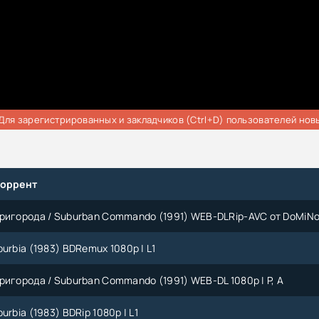
Для зарегистрированных и закладчиков (Ctrl+D) пользователей нов
торрент
ригорода / Suburban Commando (1991) WEB-DLRip-AVC от DoMiNo 
urbia (1983) BDRemux 1080р | L1
ригорода / Suburban Commando (1991) WEB-DL 1080p | P, A
urbia (1983) BDRip 1080p | L1