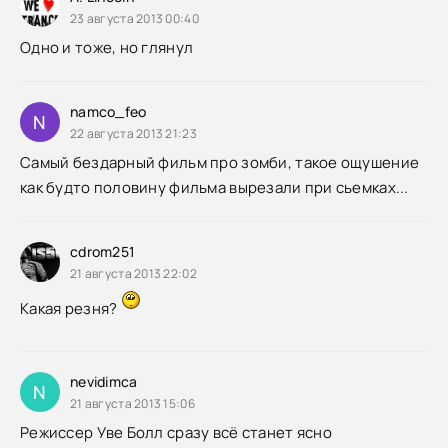
23 августа 2013 00:40
Одно и тоже, но глянул
namco_feo
N
22 августа 2013 21:23
Самый бездарный фильм про зомби, такое ощушение
как будто половину фильма вырезали при сьемках...
cdrom251
21 августа 2013 22:02
Какая резня?
nevidimca
N
21 августа 2013 15:06
Режиссер Уве Болл сразу всё станет ясно