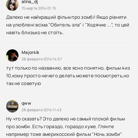
alina_dj
15 марта 2014 01:15
Далеко не найкращий фільм про зомбі! Якщо рівняти
на улюблені всіма "Обитель зла" і "Ходячие ...", то цей
навіть близько не стоїть.
Major4ik
28 февраля 2014 14:57
тут только по названию, все ясно понятно, фильм 4из
10,кому просто нечего делать можете посмотреть,но
так не советую
qww
28 февраля 2014 11:43
Ну что сказать? Это далеко не самый плохой фильм
про зомби. Есть гораздо, гораздо хуже. Глянте
например тоже америкосский фильм "Ночь зомби"