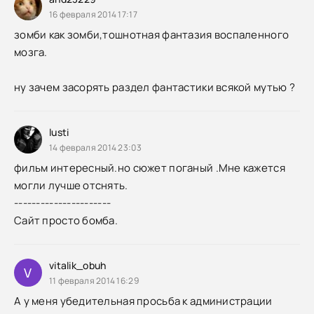
16 февраля 2014 17:17
зомби как зомби,тошнотная фантазия воспаленного
мозга.
ну зачем засорять раздел фантастики всякой мутью ?
lusti
14 февраля 2014 23:03
фильм интересный.но сюжет поганый .Мне кажется
могли лучше отснять.
----------------------
Сайт просто бомба.
vitalik_obuh
V
11 февраля 2014 16:29
А у меня убедительная просьба к администрации