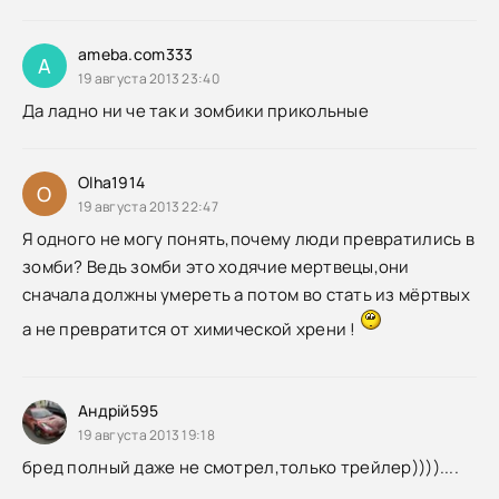
ameba.com333
A
19 августа 2013 23:40
Да ладно ни че так и зомбики прикольные
Olha1914
O
19 августа 2013 22:47
Я одного не могу понять,почему люди превратились в
зомби? Ведь зомби это ходячие мертвецы,они
сначала должны умереть а потом во стать из мёртвых
а не превратится от химической хрени !
Андрій595
19 августа 2013 19:18
бред полный даже не смотрел,только трейлер))))....