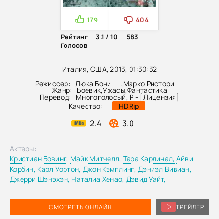
179
404
Рейтинг
3.1 / 10
583
Голосов
Италия, США, 2013, 01:30:32
Режиссер:
Люка Бони
,
Марко Ристори
Жанр:
Боевик
,
Ужасы
,
Фантастика
Перевод:
Многоголосый, P - [Лицензия]
Качество:
HDRip
2.4
3.0
Актеры:
Кристиан Бовинг,
Майк Митчелл,
Тара Кардинал,
Айви
Корбин,
Карл Уортон,
Джон Кэмплинг,
Дэниэл Вивиан,
Джерри Шэнэхэн,
Наталиа Хенао,
Дэвид Уайт,
СМОТРЕТЬ ОНЛАЙН
ТРЕЙЛЕР