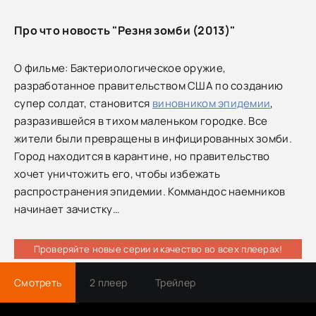
Про что новость "Резня зомби (2013)"
О фильме: Бактериологическое оружие,
разработанное правительством США по созданию
супер солдат, становится
виновником эпидемии
,
разразившейся в тихом маленьком городке. Все
жители были превращены в инфицированных зомби.
Город находится в карантине, но правительство
хочет уничтожить его, чтобы избежать
распространения эпидемии. Коммандос наемников
начинает зачистку…
Проверяйте новые серии и качество во всех плеерах!
Смотреть
2 плеер
Трейлер