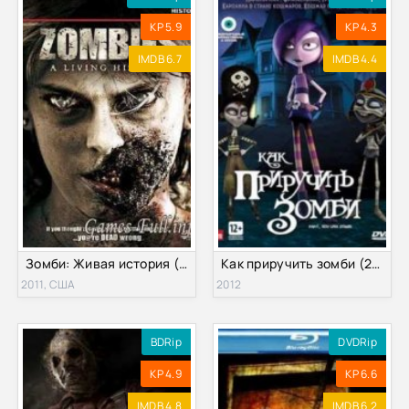
KP 5.9
KP 4.3
IMDB 6.7
IMDB 4.4
Зомби: Живая история (2011)
Как приручить зомби (2012)
2011, США
2012
BDRip
DVDRip
KP 4.9
KP 6.6
IMDB 4.8
IMDB 6.2