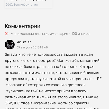
2007, Великобритания
Комментарии
Минимальная длина комментария - 100 знаков.
AnjinSan
27 августа 2016 18:46
Smaylz, что те не понравилось? а может ты ждал
другого, чего-то поострее? Мог, хотя бы маленький
плюсик добавить ради главной героини. Которая
показана в этом мульте так, что ты в жизни боишься
представить, ты трус и на этой почве принижаешь ЕЁ
"эволюцию". которая к сожалению для твоей
"тупиковой ветви" не может прийти в голову-
разыскивая мозг. я не ФАНат этого мульта, и мне не
ОБИДНО твоё высказывание. но ты со сдвигом.