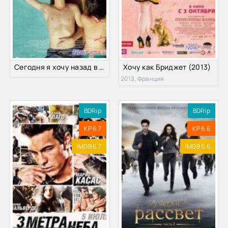
Сегодня я хочу назад в одиночество (2014)
Хочу как Бриджет (2013)
2013, Франция
BDRip
BDRip
KP 6.7
KP 6.6
IMDB 6.7
IMDB 5.6