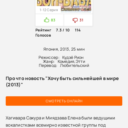
1-12 Серия
83
31
Рейтинг
7.3 / 10
114
Голосов
Япония, 2013, 25 мин
Режиссер:
Кудзё Рион
Жанр:
Комедия
,
Этти
Перевод:
Любительский
Про что новость "Хочу быть сильнейшей в мире
(2013)"
СМОТРЕТЬ ОНЛАЙН
Хагивара Сакура и Миядзава Елена были ведущими
вокалистками всемирно известной группы под