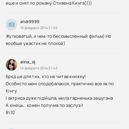
еще и снят по роману Стивена Кинга))))
andr9999
16 февраля 2014 21:55
Жутковатый, и чем-то бессмысленный фильм) Но
вообще ужастик не плохой)
alina_dj
16 февраля 2014 21:43
Брєд це для тих, хто не читав книжку!
Особисто мені сподобалаося, практично все як по
Кінгу.
І актриса дуже підійшла, мила гарненька зашугана
А кінець.. кожен получив по заслузі!
8\10