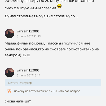
20-25минут раскрутка 20 минут ахинеи остальное
смех с выпученными глазами
Думал стрельнет но увы не стрельнуло...
vahramik2000
6 июля 2017 21:23
Мдааа,фильм по мойму классный получился,мне
очень понравился,кто не смотрел-посмотрите(но не
вечером)10/10
vahramik2000
6 июля 2017 15:14
Цитата: vanyahp
почему нет ответа? я же в 2013 написал вопрос
снова напиши?