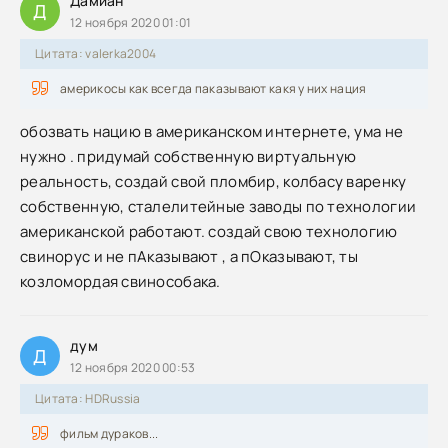
Дамиан
Д
12 ноября 2020 01:01
Цитата: valerka2004
америкосы как всегда паказывают какя у них нация
обозвать нацию в американском интернете, ума не
нужно . придумай собственную виртуальную
реальность, создай свой пломбир, колбасу варенку
собственную, сталелитейные заводы по технологии
американской работают. создай свою технологию
свинорус и не пАказывают , а пОказывают, ты
козломордая свинособака.
дум
Д
12 ноября 2020 00:53
Цитата: HDRussia
фильм дураков...