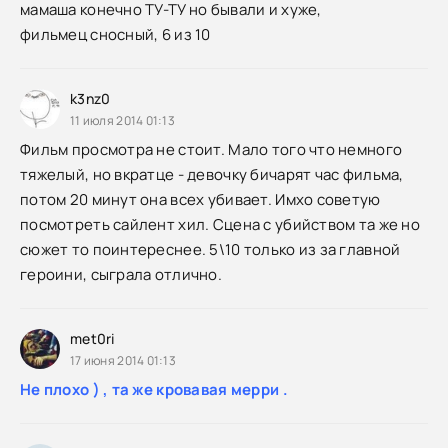
мамаша конечно ТУ-ТУ но бывали и хуже,
фильмец сносный, 6 из 10
k3nz0
11 июля 2014 01:13
Фильм просмотра не стоит. Мало того что немного
тяжелый, но вкратце - девочку бичарят час фильма,
потом 20 минут она всех убивает. Имхо советую
посмотреть сайлент хил. Сцена с убийством та же но
сюжет то поинтереснее. 5\10 только из за главной
героини, сыграла отлично.
met0ri
17 июня 2014 01:13
Не плохо ) , та же кровавая мерри .