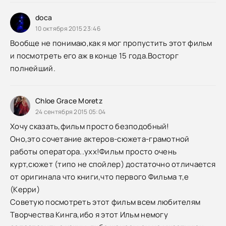
doca
10 октября 2015 23:46
Вообще не понимаю,как я мог пропустить этот фильм
и посмотреть его аж в конце 15 года.Восторг
полнейший.
Chloe Grace Moretz
24 сентября 2015 05:04
Хочу сказать,фильм просто безподобный!
Оно,это сочетание актеров-сюжета-грамотной
работы оператора..ухх!Фильм просто очень
курт,сюжет (типо не спойлер) достаточно отличается
от оригинала что книги,что первого Фильма т,е
(Керри)
Советую посмотреть этот фильм всем любителям
Творчества Кинга,ибо я этот Ильм немогу