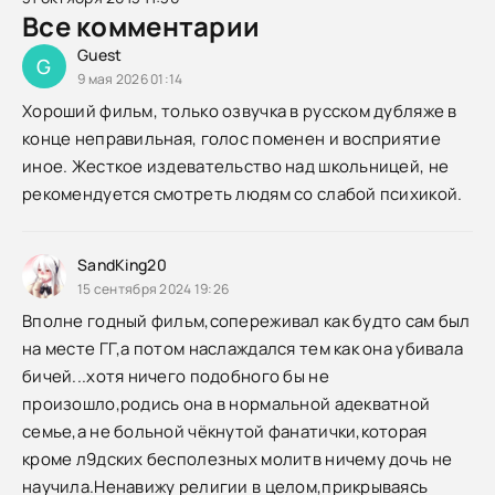
Все комментарии
Guest
G
9 мая 2026 01:14
Хороший фильм, только озвучка в русском дубляже в
конце неправильная, голос поменен и восприятие
иное. Жесткое издевательство над школьницей, не
рекомендуется смотреть людям со слабой психикой.
SandKing20
15 сентября 2024 19:26
Вполне годный фильм,сопереживал как будто сам был
на месте ГГ,а потом наслаждался тем как она убивала
бичей...хотя ничего подобного бы не
произошло,родись она в нормальной адекватной
семье,а не больной чёкнутой фанатички,которая
кроме л9дских бесполезных молитв ничему дочь не
научила.Ненавижу религии в целом,прикрываясь