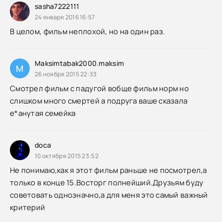
sasha7222111
24 января 2016 16:57
В целом, фильм неплохой, но на один раз.
Maksimtabak2000.maksim
M
26 ноября 2015 22:33
Смотрел фильм с падугой вобще фильм норм но
слишком много смертей а подруга ваше сказала
е*анутая семейка
doca
10 октября 2015 23:52
Не понимаю,как я этот фильм раньше не посмотрел,а
только в конце 15.Восторг полнейший.Друзьям буду
советовать однозначно,а для меня это самый важный
критерий