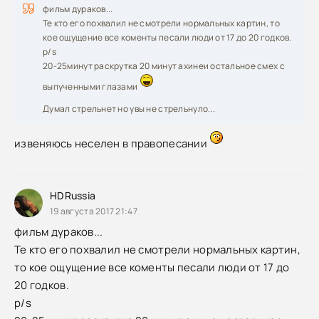
фильм дураков...
Те кто его похвалил не смотрели нормальных картин, то
кое ощущение все коменты песали люди от 17 до 20 годков.
p/s
20-25минут раскрутка 20 минут ахинеи остальное смех с
выпученными глазами
Думал стрельнет но увы не стрельнуло...
извеняюсь неселен в правопесании
HDRussia
19 августа 2017 21:47
фильм дураков...
Те кто его похвалил не смотрели нормальных картин,
то кое ощущение все коменты песали люди от 17 до
20 годков.
p/s