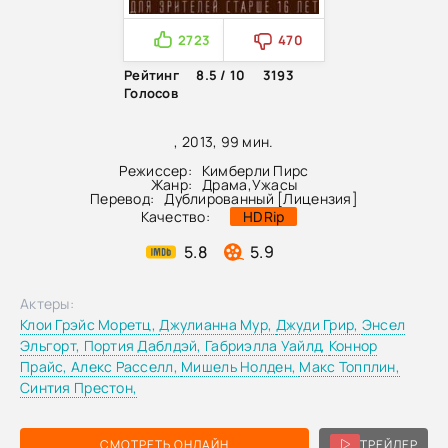
2723
470
Рейтинг
8.5 / 10
3193
Голосов
, 2013, 99 мин.
Режиссер:
Кимберли Пирс
Жанр:
Драма
,
Ужасы
Перевод:
Дублированный [Лицензия]
Качество:
HDRip
5.8
5.9
Актеры:
Клои Грэйс Моретц,
Джулианна Мур,
Джуди Грир,
Энсел
Эльгорт,
Портия Даблдэй,
Габриэлла Уайлд,
Коннор
Прайс,
Алекс Расселл,
Мишель Нолден,
Макс Топплин,
Синтия Престон,
СМОТРЕТЬ ОНЛАЙН
ТРЕЙЛЕР