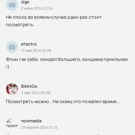
sigo
2 июня 2014 22:24
Не плохо,во всяком случае,один раз,стоит
посмотреть.
e1ectro
17 мая 2014 16:09
Фльм так себе, ожидал большего, концовка прикльная
!)
BikiniGo
3 мая 2014 02:56
Посмотреть можно...Не скажу,что пожалел время...
nowmedia
23 апреля 2014 21:12