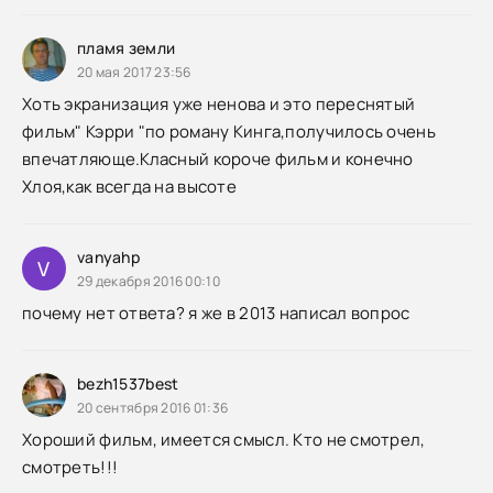
пламя земли
20 мая 2017 23:56
Хоть экранизация уже ненова и это переснятый
фильм" Кэрри "по роману Кинга,получилось очень
впечатляюще.Класный короче фильм и конечно
Хлоя,как всегда на высоте
vanyahp
V
29 декабря 2016 00:10
почему нет ответа? я же в 2013 написал вопрос
bezh1537best
20 сентября 2016 01:36
Хороший фильм, имеется смысл. Кто не смотрел,
смотреть!!!