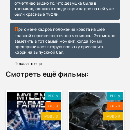
отчетливо видно то, что девушка была в
тапочках, однако в следующем кадре на ней уже
были красивые туфли.
При смене кадров положение креста на шее
главной героини постоянно менялось. Это можно
заметить в тот самый момент, когда Томми
предпринимает вторую попытку пригласить
Кэрри на выпускной бал.
Показать еще
Смотреть ещё фильмы:
BDRip
BDRip
KP 8.9
KP 6.9
IMDB 8.8
IMDB 6.9