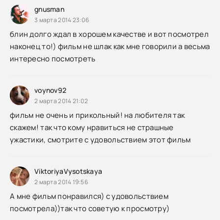
gnusman
3 марта 2014 23:06
блин долго ждал в хорошем качестве и вот посмотрел
наконец то!) фильм не шлак как мне говорили а весьма
интересно посмотреть
voynov92
2 марта 2014 21:02
фильм не очень и прикольный! на любителя так
скажем! так что кому нравиться не страшные
ужастики, смотрите с удовольствием этот фильм
ViktoriyaVysotskaya
2 марта 2014 19:56
А мне фильм понравился) с удовольствием
посмотрела))так что советую к просмотру)