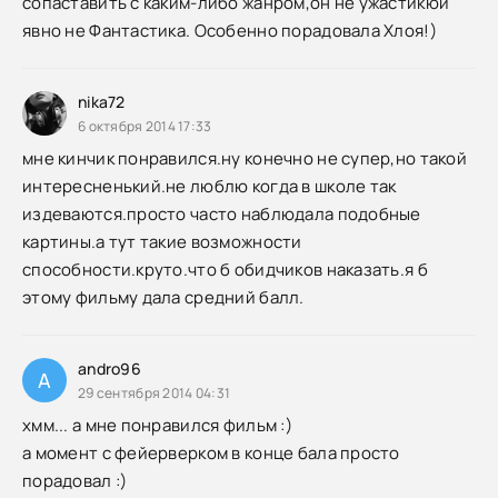
сопаставить с каким-либо жанром,он не ужастикюи
явно не Фантастика. Особенно порадовала Хлоя!)
nika72
6 октября 2014 17:33
мне кинчик понравился.ну конечно не супер,но такой
интересненький.не люблю когда в школе так
издеваются.просто часто наблюдала подобные
картины.а тут такие возможности
способности.круто.что б обидчиков наказать.я б
этому фильму дала средний балл.
andro96
A
29 сентября 2014 04:31
хмм... а мне понравился фильм :)
а момент с фейерверком в конце бала просто
порадовал :)