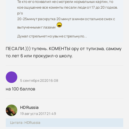
Те кто его похвалил не смотрели нормальных картин, то
кое ощущение все коменты песали люди от 17 до 20 годков.
p/s
20-25минут раскрутка 20 минут ахинеи остальное смех с
выпученными глазами
Думал стрельнет но увы не стрельнуло...
ПЕСАЛИ.))) тупень. КОМЕНТЫ ору от тупизма, самому
то лет 6 или прокурил-о школу.
5 сентября 2020 16:08
на 100 баллов
HDRussia
19 августа 2017 21:49
Цитата: HDRussia