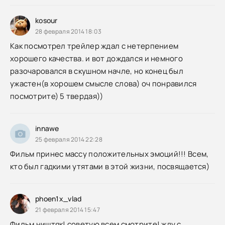
kosour
28 февраля 2014 18:03
Как посмотрел трейлер ждал с нетерпением
хорошего качества. и вот дождался и немного
разочаровался в скушном начле, но конец был
ужастен(в хорошем смысле слова) оч понравился
посмотрите) 5 твердая))
innawe
25 февраля 2014 22:28
Фильм принес массу положительных эмоций!!! Всем,
кто был гадкими утятами в этой жизни, посвящается)
phoen1x_vlad
21 февраля 2014 15:47
Фильм ништяк! советую всем смотрите! жду с