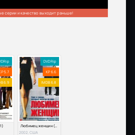
ые серии и качество выходит раньше!
VDRip
DVDRip
KP 5.7
KP 6.6
B 6.9
IMDB 6.8
1)
Любимец женщин (2002)
2002, США