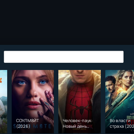
СОУЛМ8ЙТ
Человек-паук:
Во власти
(2026)
Новый день
страха (20
)
(2026)