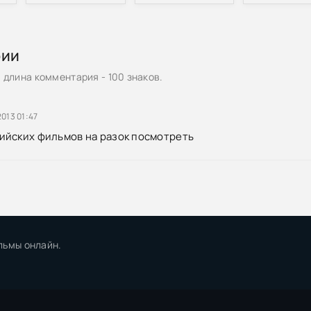
рии
длина комментария - 100 знаков.
013 01:47
ийских фильмов на разок посмотреть
льмы онлайн.