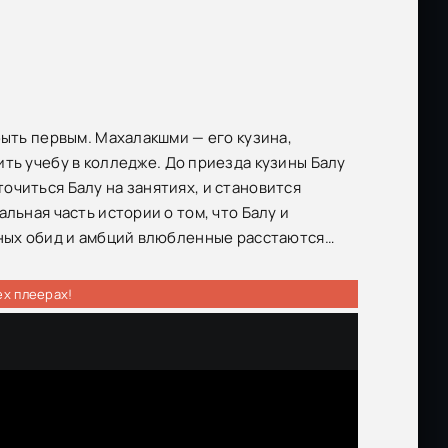
быть первым. Махалакшми — его кузина,
ть учебу в колледже. До приезда кузины Балу
очиться Балу на занятиях, и становится
льная часть истории о том, что Балу и
нных обид и амбций влюбленные расстаются…
ех плеерах!