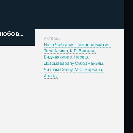
Сто процентов любви / 100% любовь (2011)
Актеры:
Нага Чайтания,
Таманна Бхатия,
Тара Алиша,
К.Р. Виджая,
Виджаякумар,
Нареш,
Дхармаварапу Субраманьям,
Читрам Сеену,
М.С. Нарьяна,
Ананд,