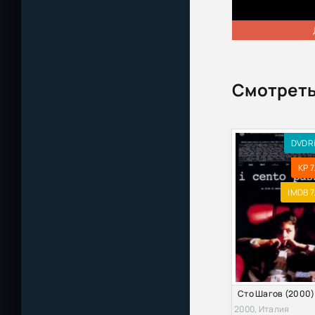
Смотреть
DVDR
KP 7
IMDB 7
Сто Шагов (2000)
2000, Италия