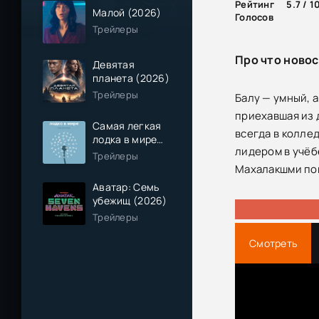
Рейтинг
5.7 / 1
Малой (2026)
Голосов
Трейлеры
Про что новос
Девятая
планета (2026)
Трейлеры
Балу — умный, 
приехавшая из
Самая легкая
всегда в колле
лодка в мире
лидером в учёб
(2026)
Трейлеры
Махалакшми пон
Аватар: Семь
убежищ (2026)
Трейлеры
Смотреть