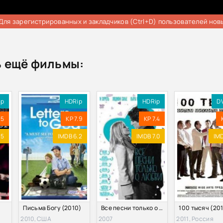
Для зарегистрированных и закладчиков (Ctrl+D) пользователей нов
 ещё фильмы:
ip
HDRip
HDRip
D
.5
KP 7.9
KP 7.4
.5
IMDB 6.2
IMDB 7.0
IMD
Письма Богу (2010)
Все песни только о любви (2007)
100 тысяч (201
2010, США
2007
2011, Россия