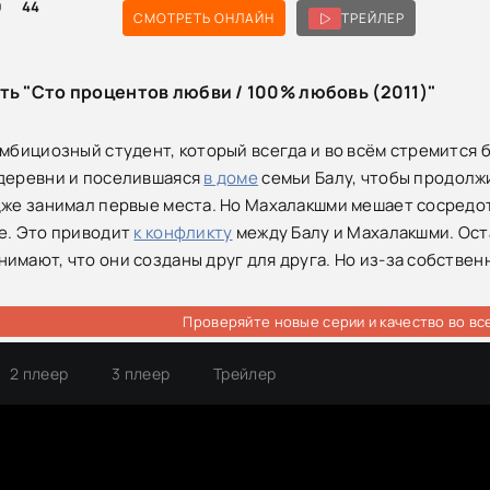
0
44
СМОТРЕТЬ ОНЛАЙН
ТРЕЙЛЕР
ть "Сто процентов любви / 100% любовь (2011)"
амбициозный студент, который всегда и во всём стремится 
 деревни и поселившаяся
в доме
семьи Балу, чтобы продолжи
дже занимал первые места. Но Махалакшми мешает сосредот
е. Это приводит
к конфликту
между Балу и Махалакшми. Оста
имают, что они созданы друг для друга. Но из-за собстве
Проверяйте новые серии и качество во вс
2 плеер
3 плеер
Трейлер