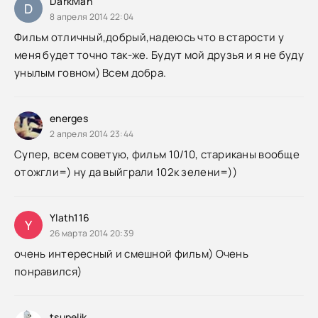
DarkMan
D
8 апреля 2014 22:04
Фильм отличный,добрый,надеюсь что в старости у
меня будет точно так-же. Будут мой друзья и я не буду
унылым говном) Всем добра.
energes
2 апреля 2014 23:44
Супер, всем советую, фильм 10/10, стариканы вообще
отожгли=) ну да выйграли 102к зелени=))
Ylath116
Y
26 марта 2014 20:39
очень интересный и смешной фильм) Очень
понравился)
tsupelik