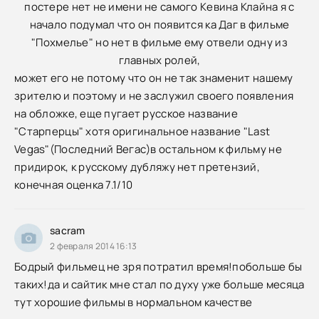
постере нет не имени не самого Кевина Клайна я с
начало подумал что он появится ка Даг в фильме
"Похмелье" но нет в фильме ему отвели одну из
главных ролей,
может его не потому что он не так знаменит нашему
зрителю и поэтому и не заслужил своего появления
на обложке, еще пугает русское название
"Старперцы" хотя оригинальное название "Last
Vegas"(Последний Вегас)в остальном к фильму не
придирок, к русскому дубляжу нет претензий,
конечная оценка 7.1/10
sacram
2 февраля 2014 16:13
Бодрый фильмец не зря потратил время!побольше бы
таких!да и сайтик мне стал по духу уже больше месяца
тут хорошие фильмы в нормальном качестве