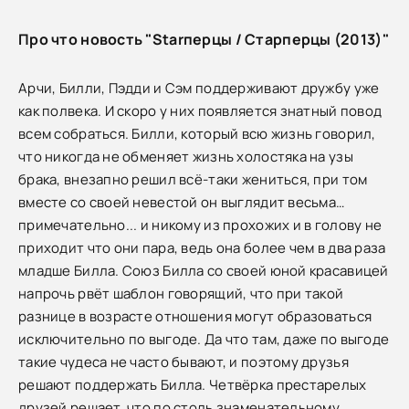
Про что новость "Starперцы / Старперцы (2013)"
Арчи, Билли, Пэдди и Сэм поддерживают дружбу уже
как полвека. И скоро у них появляется знатный повод
всем собраться. Билли, который всю жизнь говорил,
что никогда не обменяет жизнь холостяка на узы
брака, внезапно решил всё-таки жениться, при том
вместе со своей невестой он выглядит весьма…
примечательно... и никому из прохожих и в голову не
приходит что они пара, ведь она более чем в два раза
младше Билла. Союз Билла со своей юной красавицей
напрочь рвёт шаблон говорящий, что при такой
разнице в возрасте отношения могут образоваться
исключительно по выгоде. Да что там, даже по выгоде
такие чудеса не часто бывают, и поэтому друзья
решают поддержать Билла. Четвёрка престарелых
друзей решает, что по столь знаменательному