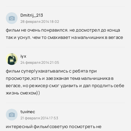
Dmitrij_213
28 февраля 2014 18:02
фильм не очень понравился. не досмотрел до конца
так и уснул. чем то смахивает на мальчишник в вегасе
iyx
24 февраля 2014 21:05
фильм супер!ухахатывались с ребята при
просмотре,хоть и заезжаная тема мальчишника в
вегасе, но режисер смог удивить и дал продлить себе
жизнь смехом))
tuvinec
21 февраля 2014 17:53
интересный фильм!советую посмотреть не