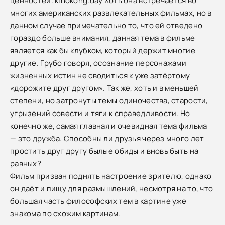
ценностей. kinokong.day Хоть она встречается во
многих американских развлекательных фильмах, но в
данном случае примечательно то, что ей отведено
гораздо больше внимания, данная тема в фильме
является как бы клубком, который держит многие
другие. Грубо говоря, осознание персонажами
жизненных истин не сводиться к уже затёртому
«дорожите друг другом». Так же, хоть и в меньшей
степени, но затронуты темы одиночества, старости,
угрызений совести и тяги к справедливости. Но
конечно же, самая главная и очевидная тема фильма
— это дружба. Способны ли друзья через много лет
простить друг другу былые обиды и вновь быть на
равных?
Фильм призван поднять настроение зрителю, однако
он даёт и пищу для размышлений, несмотря на то, что
большая часть философских тем в картине уже
знакома по схожим картинам.