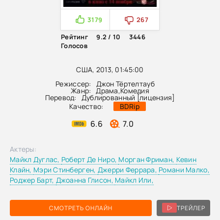
3179
267
Рейтинг
9.2 / 10
3446
Голосов
США, 2013, 01:45:00
Режиссер:
Джон Тёртелтауб
Жанр:
Драма
,
Комедия
Перевод:
Дублированный [лицензия]
Качество:
BDRip
6.6
7.0
Актеры:
Майкл Дуглас,
Роберт Де Ниро,
Морган Фриман,
Кевин
Клайн,
Мэри Стинберген,
Джерри Феррара,
Романи Малко,
Роджер Барт,
Джоанна Глисон,
Майкл Или,
СМОТРЕТЬ ОНЛАЙН
ТРЕЙЛЕР