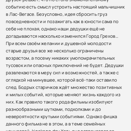
событию есть смысл устроить настоящий мальчишник
в Лас-Вегасе. Безусловно, идея сбросить груз
повседневности и позажигать как в юности сама по
себе не плохая, однако наши дедушки ещё не
догадываются насколько изменился Город Грехов…
При всем своём желании и душевной молодости
старые друзья все же несколько ограничены
возрастом, а посему никаких умопомрачительных
тусовок или опасных приключений не будет. Дедушки
развлекаются в меру сил и возможностей, а также с
оглядкой на минувшее, которой всё-таки оставило
след. Бодрых старичков ждёт множество позитивных
и милых событий, которые меняют жизнь каждого из
них. Как правило такого рода фильмы изобилуют
разнообразными шутками, подколками и до
невероятности крутыми событиями. Однако фишка
данного фильма не в этом, а в теме семейных