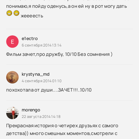
понимаю,я пойду оденусь,а он ей ну в рот могу дать
жеееесть
e1ectro
E
6 сентября 2014 13:14
Фильм зачет,про дружбу, 10/10 Без сомнения )
krystyna_md
4 сентября 2014 01:10
похохотала от души....ЗАЧЕТ!!!..10/10
morengo
22 августа 2014 14:18
Прекрасная история о четирех друзьях с самого
детства)) много смешных моментов,смотрели с