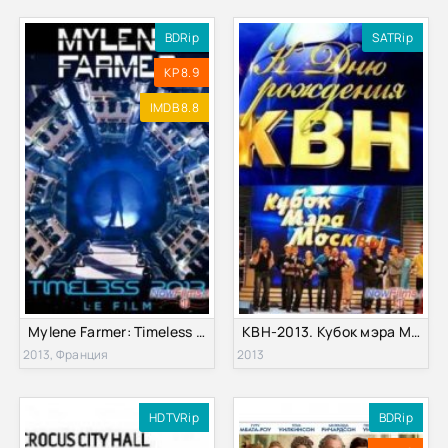
BDRip
SATRip
KP 8.9
IMDB 8.8
Mylene Farmer: Timeless 2013 - Le Film (2013)
КВН-2013. Кубок мэра Москвы (2013)
2013, Франция
2013
HDTVRip
BDRip