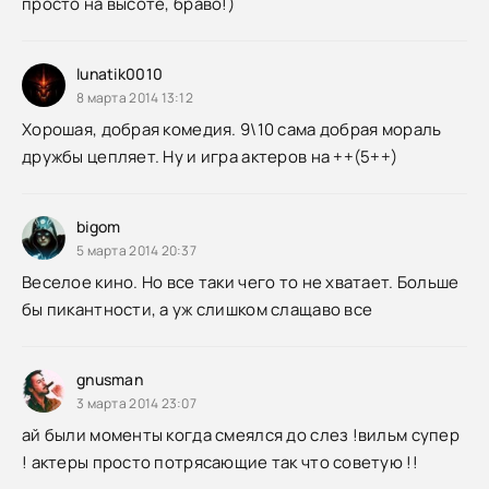
просто на высоте, браво!)
lunatik0010
8 марта 2014 13:12
Хорошая, добрая комедия. 9\10 сама добрая мораль
дружбы цепляет. Ну и игра актеров на ++(5++)
bigom
5 марта 2014 20:37
Веселое кино. Но все таки чего то не хватает. Больше
бы пикантности, а уж слишком слащаво все
gnusman
3 марта 2014 23:07
ай были моменты когда смеялся до слез !вильм супер
! актеры просто потрясающие так что советую !!