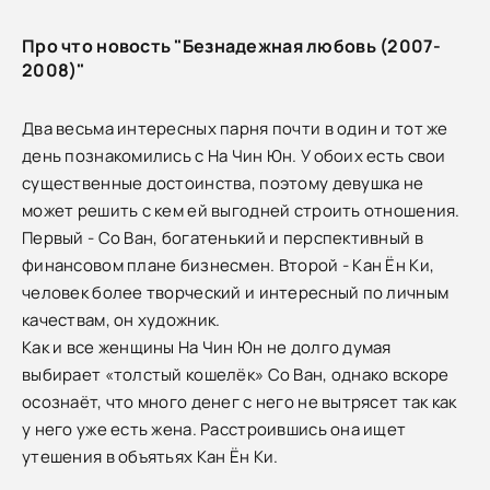
Про что новость "Безнадежная любовь (2007-
2008)"
Два весьма интересных парня почти в один и тот же
день познакомились с На Чин Юн. У обоих есть свои
существенные достоинства, поэтому девушка не
может решить с кем ей выгодней строить отношения.
Первый - Со Ван, богатенький и перспективный в
финансовом плане бизнесмен. Второй - Кан Ён Ки,
человек более творческий и интересный по личным
качествам, он художник.
Как и все женщины На Чин Юн не долго думая
выбирает «толстый кошелёк» Со Ван, однако вскоре
осознаёт, что много денег с него не вытрясет так как
у него уже есть жена. Расстроившись она ищет
утешения в объятьях Кан Ён Ки.