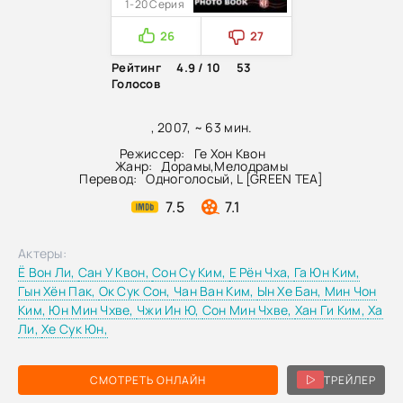
1-20 Серия
26
27
Рейтинг
4.9 / 10
53
Голосов
, 2007, ~ 63 мин.
Режиссер:
Ге Хон Квон
Жанр:
Дорамы
,
Мелодрамы
Перевод:
Одноголосый, L [GREEN TEA]
7.5
7.1
Актеры:
Ё Вон Ли,
Сан У Квон,
Сон Су Ким,
Е Рён Чха,
Га Юн Ким,
Гын Хён Пак,
Ок Сук Сон,
Чан Ван Ким,
Ын Хе Бан,
Мин Чон
Ким,
Юн Мин Чхве,
Чжи Ин Ю,
Сон Мин Чхве,
Хан Ги Ким,
Ха
Ли,
Хе Сук Юн,
СМОТРЕТЬ ОНЛАЙН
ТРЕЙЛЕР