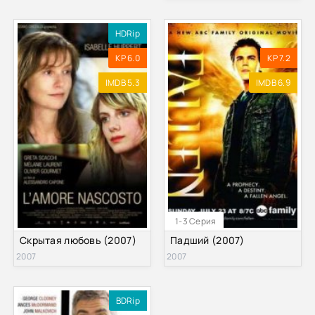
HDRip
KP 6.0
KP 7.2
IMDB 5.3
IMDB 6.9
1-3 Серия
Скрытая любовь (2007)
Падший (2007)
2007
2007
BDRip