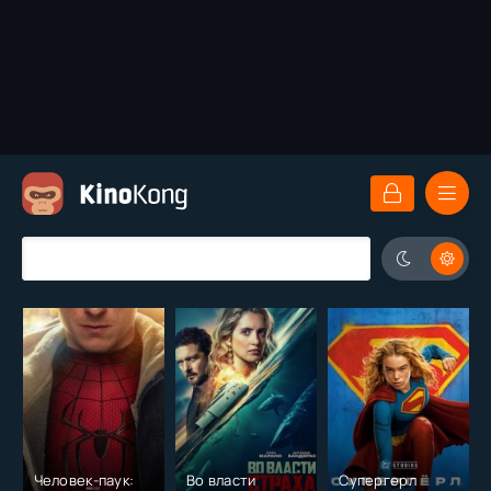
Человек-паук:
Во власти
Супергерл