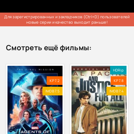
Для зарегистрированных и закладчиков (Ctrl+D) пользователей
новые серии и качество выходит раньше!
Смотреть ещё фильмы:
HDRip
KP 7.2
KP 7.8
IMDB 7.5
IMDB 7.4