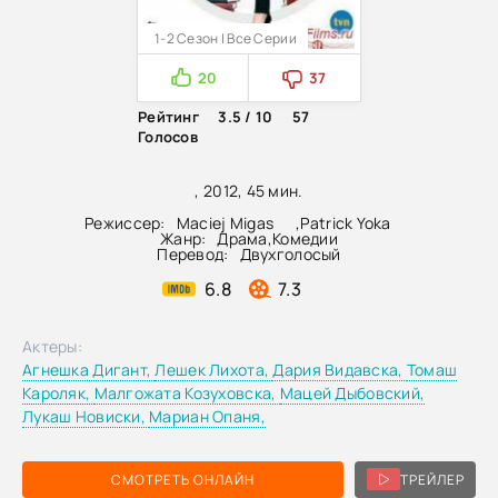
1-2 Сезон | Все Серии
20
37
Рейтинг
3.5 / 10
57
Голосов
, 2012, 45 мин.
Режиссер:
Maciej Migas
,
Patrick Yoka
Жанр:
Драма
,
Комедии
Перевод:
Двухголосый
6.8
7.3
Актеры:
Агнешка Дигант,
Лешек Лихота,
Дария Видавска,
Томаш
Кароляк,
Малгожата Козуховска,
Мацей Дыбовский,
Лукаш Новиски,
Мариан Опаня,
СМОТРЕТЬ ОНЛАЙН
ТРЕЙЛЕР