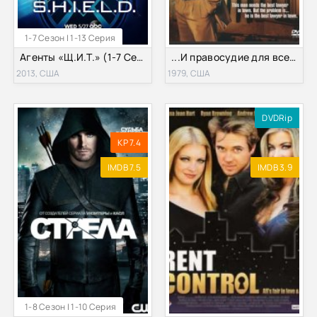
1-7 Сезон | 1-13 Серия
Агенты «Щ.И.Т.» (1-7 Сезон)
...И правосудие для всех (1979)
2013, США
1979, США
DVDRip
KP 7.4
IMDB 7.5
IMDB 3.9
1-8 Сезон | 1-10 Серия