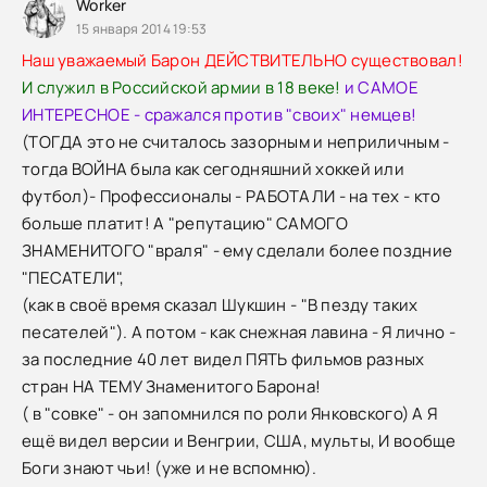
Worker
15 января 2014 19:53
Наш уважаемый Барон ДЕЙСТВИТЕЛЬНО существовал!
И служил в Российской армии в 18 веке!
и САМОЕ
ИНТЕРЕСНОЕ - сражался против "своих" немцев!
(ТОГДА это не считалось зазорным и неприличным -
тогда ВОЙНА была как сегодняшний хоккей или
футбол)- Профессионалы - РАБОТАЛИ - на тех - кто
больше платит! А "репутацию" САМОГО
ЗНАМЕНИТОГО "враля" - ему сделали более поздние
"ПЕСАТЕЛИ",
(как в своё время сказал Шукшин - "В пезду таких
песателей"). А потом - как снежная лавина - Я лично -
за последние 40 лет видел ПЯТЬ фильмов разных
стран НА ТЕМУ Знаменитого Барона!
( в "совке" - он запомнился по роли Янковского) А Я
ещё видел версии и Венгрии, США, мульты, И вообще
Боги знают чьи! (уже и не вспомню).