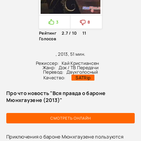
3
8
Рейтинг
2.7 / 10
11
Голосов
, 2013, 51 мин.
Режиссер:
Кай Кристиансен
Жанр:
Док / ТВ Передачи
Перевод:
Двухголосный
Качество:
SATRip
Про что новость "Вся правда о бароне
Мюнхгаузене (2013)"
СМОТРЕТЬ ОНЛАЙН
Приключения о бароне Мюнхгаузене пользуются