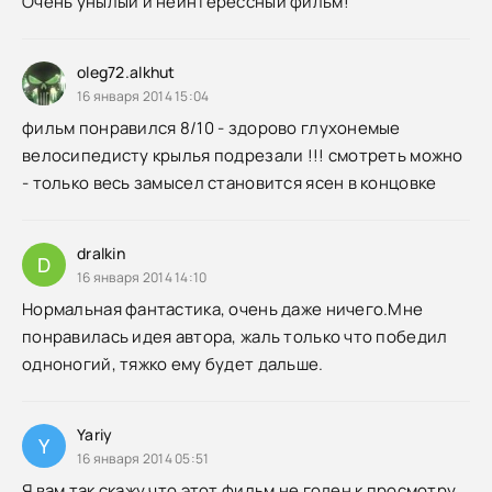
Очень унылый и неинтерессный фильм!
oleg72.alkhut
16 января 2014 15:04
фильм понравился 8/10 - здорово глухонемые
велосипедисту крылья подрезали !!! смотреть можно
- только весь замысел становится ясен в концовке
dralkin
D
16 января 2014 14:10
Нормальная фантастика, очень даже ничего.Мне
понравилась идея автора, жаль только что победил
одноногий, тяжко ему будет дальше.
Yariy
Y
16 января 2014 05:51
Я вам так скажу что этот фильм не годен к просмотру