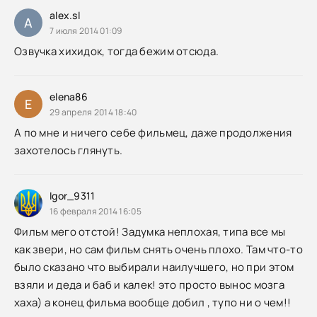
alex.sl
A
7 июля 2014 01:09
Озвучка хихидок, тогда бежим отсюда.
elena86
E
29 апреля 2014 18:40
А по мне и ничего себе фильмец, даже продолжения
захотелось глянуть.
Igor_9311
16 февраля 2014 16:05
Фильм мего отстой! Задумка неплохая, типа все мы
как звери, но сам фильм снять очень плохо. Там что-то
было сказано что выбирали наилучшего, но при этом
взяли и деда и баб и калек! это просто вынос мозга
хаха) а конец фильма вообще добил , тупо ни о чем!!