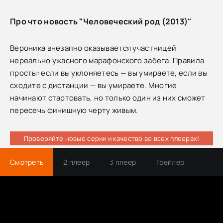
Про что новость "Человеческий род (2013)"
Вероника внезапно оказывается участницей
нереально ужасного марафонского забега. Правила
просты: если вы уклоняетесь — вы умираете, если вы
сходите с дистанции — вы умираете. Многие
начинают стартовать, но только один из них сможет
пересечь финишную черту живым.
Проверяйте новые серии и качество во всех плеерах!
Смотреть
2 плеер
3 плеер
Трейлер