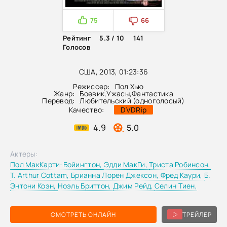
75
66
Рейтинг
5.3 / 10
141
Голосов
США, 2013, 01:23:36
Режиссер:
Пол Хью
Жанр:
Боевик
,
Ужасы
,
Фантастика
Перевод:
Любительский (одноголосый)
Качество:
DVDRip
4.9
5.0
Актеры:
Пол МакКарти-Бойингтон,
Эдди МакГи,
Триста Робинсон,
T. Arthur Cottam,
Брианна Лорен Джексон,
Фред Каури,
Б.
Энтони Коэн,
Ноэль Бриттон,
Джим Рейд,
Селин Тиен,
СМОТРЕТЬ ОНЛАЙН
ТРЕЙЛЕР