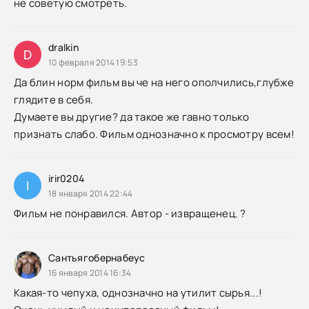
не советую смотреть.
dralkin
D
10 февраля 2014 19:53
Да блин норм фильм вы че на него ополчились,глубже
глядите в себя.
Думаете вы другие? да такое же гавно только
признать слабо. Фильм однозначно к просмотру всем!
irir0204
I
18 января 2014 22:44
Фильм не понравился. Автор - извращенец. ?
Сантьягобернабеус
16 января 2014 16:34
Какая-то чепуха, однозначно на утилит сырья...!