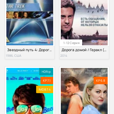
1-12 Серия
Звездный путь 4: Дорога домой (1986)
Дорога домой / Геракл (2014)
1986, США
2014
HDRip
KP 7.1
KP 6.8
IMDB 7.4