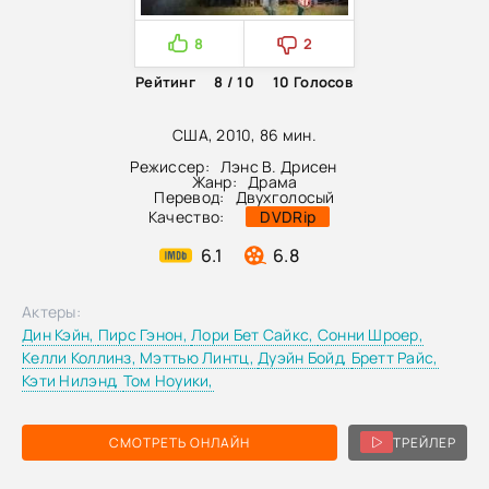
8
2
Рейтинг
8 / 10
10
Голосов
США, 2010, 86 мин.
Режиссер:
Лэнс В. Дрисен
Жанр:
Драма
Перевод:
Двухголосый
Качество:
DVDRip
6.1
6.8
Актеры:
Дин Кэйн,
Пирс Гэнон,
Лори Бет Сайкс,
Сонни Шроер,
Келли Коллинз,
Мэттью Линтц,
Дуэйн Бойд,
Бретт Райс,
Кэти Нилэнд,
Том Ноуики,
СМОТРЕТЬ ОНЛАЙН
ТРЕЙЛЕР