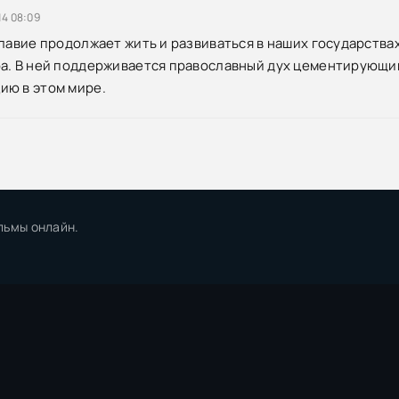
14 08:09
славие продолжает жить и развиваться в наших государствах
ра. В ней поддерживается православный дух цементирующи
ию в этом мире.
льмы онлайн.