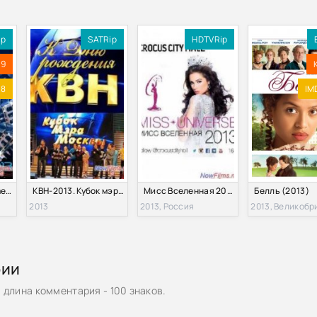
ip
SATRip
HDTVRip
.9
.8
IM
Mylene Farmer: Timeless 2013 - Le Film (2013)
КВН-2013. Кубок мэра Москвы (2013)
Мисс Вселенная 2013 (2013)
Белль (2013)
2013
2013, Россия
2013, Великобр
рии
длина комментария - 100 знаков.
й