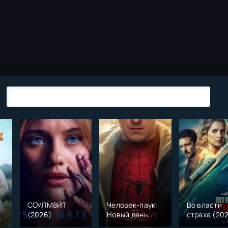
СОУЛМ8ЙТ
Человек-паук:
Во власти
(2026)
Новый день
страха (20
)
(2026)