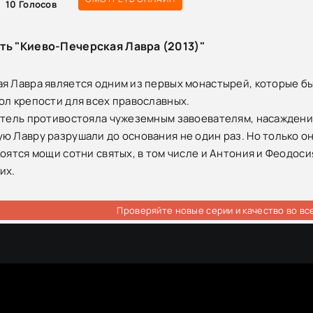
10
Голосов
ть "Киево-Печерская Лавра (2013)"
я Лавра является одним из первых монастырей, которые б
ол крепости для всех православных.
итель противостояла чужеземным завоевателям, насаждению
ю Лавру разрушали до основания не один раз. Но только о
коятся мощи сотни святых, в том числе и Антония и Феодос
их.
Проверяйте новые серии и качество во вс