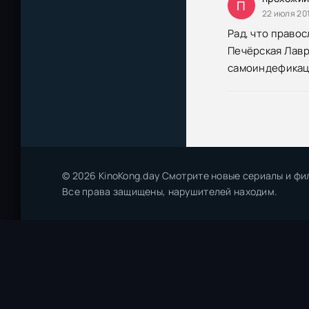
П
22 июля 20
Рад, что право
Печёрская Лав
самоиндефикац
© 2026 KinoKong.day Смотрите новые сериалы и фи
Все права защищены, нарушителей находим.