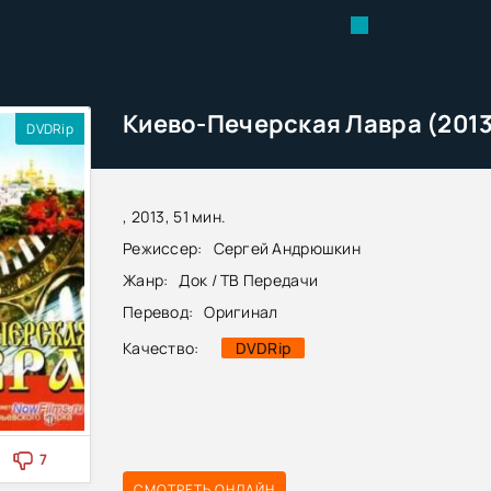
Киево-Печерская Лавра (201
DVDRip
, 2013, 51 мин.
Режиссер:
Сергей Андрюшкин
Жанр:
Док / ТВ Передачи
Перевод:
Оригинал
Качество:
DVDRip
7
СМОТРЕТЬ ОНЛАЙН