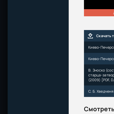
Скачать 
Киево-Печерск
Киево-Печерс
В. Зноско (со
старца-затво
(2009) [PDF, D
С. Б. Хведчен
Смотреть