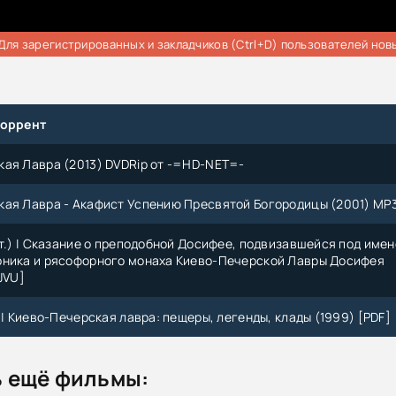
Для зарегистрированных и закладчиков (Ctrl+D) пользователей нов
торрент
ая Лавра (2013) DVDRip от -=HD-NET=-
кая Лавра - Акафист Успению Пресвятой Богородицы (2001) MP
ст.) | Сказание о преподобной Досифее, подвизавшейся под име
рника и рясофорного монаха Киево-Печерской Лавры Досифея
JVU]
я | Киево-Печерская лавра: пещеры, легенды, клады (1999) [PDF]
 ещё фильмы: