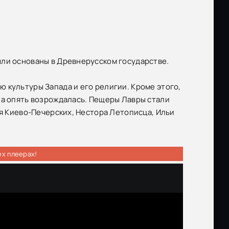
ыли основаны в Древнерусском государстве.
 культуры Запада и его религии. Кроме этого,
на опять возрождалась. Пещеры Лавры стали
ия Киево-Печерских, Нестора Летописца, Ильи
ех плеерах!