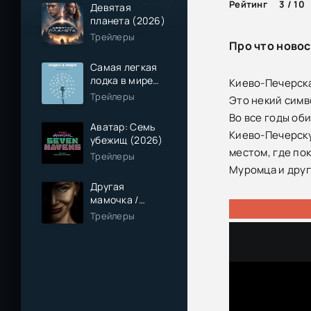
Рейтинг
3 / 10
Девятая
планета (2026)
Трейлеры
Про что новос
Самая легкая
лодка в мире
Киево-Печерска
(2026)
Трейлеры
Это некий симв
Во все годы об
Аватар: Семь
Киево-Печерску
убежищ (2026)
местом, где по
Трейлеры
Муромца и друг
Другая
мамочка /
Чужая мама
Трейлеры
(2026)