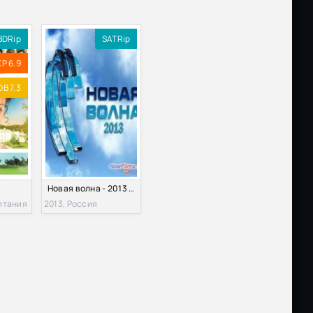
BDRip
SATRip
KP 6.9
DB 7.3
Новая волна - 2013 (2013)
итания
2013, Россия