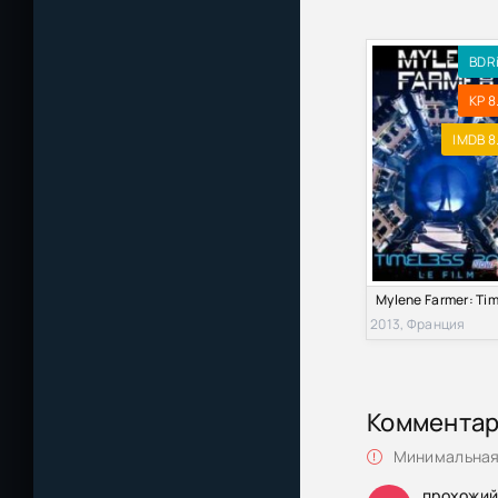
BDR
KP 8
IMDB 8
2013, Франция
Коммента
Минимальная 
прохожи