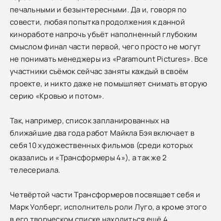
печальными и безынтересными. Да и, говоря по
совести, любая попытка продолжения к данной
киноработе напрочь убьёт наполненный глубоким
смыслом финал части первой, чего просто не могут
не понимать менеджеры из «Paramount Pictures». Все
участники съёмок сейчас заняты каждый в своём
проекте, и никто даже не помышляет снимать вторую
серию «Кровью и потом».
Так, например, список запланированных на
ближайшие два года работ Майкла Бэя включает в
себя 10 художественных фильмов (среди которых
оказались и «Трансформеры 4»), а так же 2
телесериала.
Четвёртой части Трансформеров посвящает себя и
Марк Уолберг, исполнитель роли Луго, а кроме этого
в его творческом списке находиться ещё 4