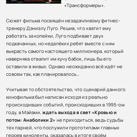
«Трансформеры».
Сюжет фильма посвящён незадачливому фитнес-
тренеру Дэниэлу Луго. Решив, что хватит ему
работать за копейки, Луго подбивает двух
подкачанных, но недалёких ребят вместе с ним
выкрасть самого настоящего миллионера, который
наверняка отвалит им кучу бабок, лишь бы его
оставили в живых. Однако неожиданно всё идёт не
совсем так, как планировалось…
Учитывая то обстоятельство, что сценарий данного
кинофильма был написан исходя из реально
происходивших событий, происходивших в 1995-ом
году, в Майами,
ждать выхода в свет «Кровью и
потом: Анаболики 2»
не приходиться, ведь судьбы
тех парней, что послужили прототипами главных
героев киноленты, оказалась в итоге своём