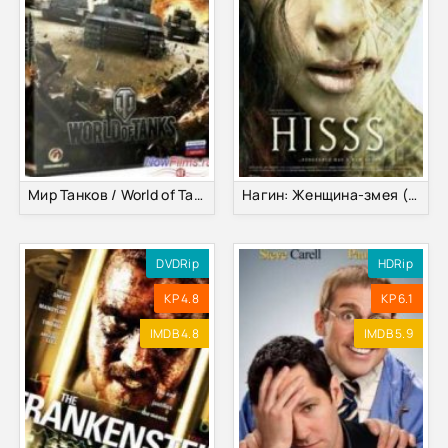
Мир Танков / World of Tanks [v0.8.10] (2010) PC | Лицензия
Нагин: Женщина-змея (2010)
DVDRip
HDRip
KP 4.8
KP 6.1
IMDB 4.8
IMDB 5.9