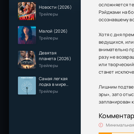
осложняется те
Новости (2026)
Рэйджами на бо
Трейлеры
осознавшему вс
Малой (2026)
Хотя с дня пре
Трейлеры
ведущихся, или
внимательно пр
Девятая
разу не возвра
планета (2026)
или творческий
Трейлеры
станет исключе
Самая легкая
лодка в мире
Лишним подтвер
(2026)
Трейлеры
эры», зато оты
запланирован к 
Коммента
Минимальная 