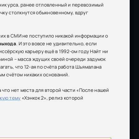
ник урса, ранее отловленный и перевозимый
очку столкнутся обыкновенному, вдруг
сих в СМИ не поступило никакой информации о
 выхода
. И это вовсе не удивительно, если
ссёрскую карьеру ещё в 1992-ом году Найт ни
ичиной – масса ждущих своей очереди задумок
агать, что 12-ая по счёта работа Шьямалана
ным счётом никаких оснований.
 что нет места для второй части «После нашей
кую тему
«Хэнкок 2», релиз которой