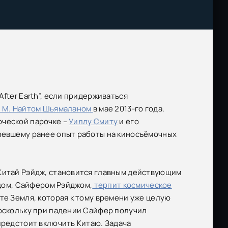
“After Earth”, если придерживаться
 М. Найтом Шьямаланом
в мае 2013-го года.
ческой парочке –
Уиллу Смиту
и его
имевшему ранее опыт работы на киносъёмочных
Китай Рэйдж, становится главным действующим
тцом, Сайфером Рэйджом,
терпит космическое
те Земля, которая к тому времени уже целую
оскольку при падении Сайфер получил
предстоит включить Китаю. Задача