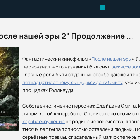
осле нашей эры 2" Продолжение ...
Фантастический кинофильм «
После нашей эры
» (
первоначального названия) был снят
режиссёром
Главные роли были отданы многообещающей твор
пятнадцатилетнему сыну Джейдену Смиту
, уже 
площадках Голливуда.
Собственно, именно персонаж Джейдена Смита, 
лицом в этой киноработе. Он, вместе со своим о
кораблекрушение
на родине человечества, плане
тысячу лет была полностью оставлена людьми. П
серьёзные травмы, спасательный маячок теперь 