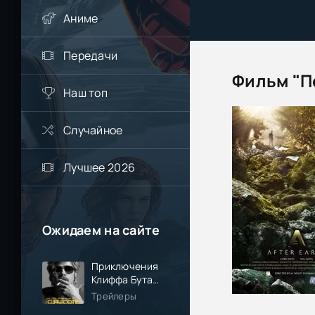
Аниме
Передачи
Фильм "П
Наш топ
Случайное
Лучшее 2026
Ожидаем на сайте
Приключения
Клиффа Бута
(2026)
Трейлеры