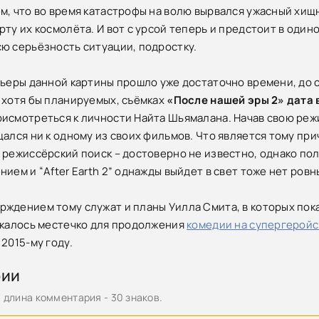
м, что во время катастрофы на волю вырвался ужасный хищ
рту их космолёта. И вот с урсой теперь и предстоит в один
ю серьёзность ситуации, подростку.
мьеры данной картины прошло уже достаточно времени, до 
 хотя бы планируемых, съёмках
«После нашей эры 2» дата
исмотреться к личности Найта Шьямалана. Начав свою режи
щался ни к одному из своих фильмов. Что является тому пр
 режиссёрский поиск – достоверно не известно, однако пол
нием и “After Earth 2” однажды выйдет в свет тоже нет ров
ждением тому служат и планы Уилла Смита, в которых пока
скалось местечко для продолжения
комедии на супергеройс
2015-му году.
рии
длина комментария - 30 знаков.