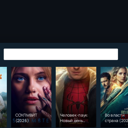
СОУЛМ8ЙТ
Человек-паук:
Во власти
(2026)
Новый день
страха (20
)
(2026)