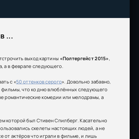
 ...
отстрочить выход картины
«Полтергейст 2015»
,
, а в феврале следующего.
ать с «
50 оттенков серого
». Довольно забавно,
е фильмы, что ко дню влюблённых следующего
ые романтические комедии или мелодрамы, а
лем которой был Стивен Спилберг. Касательно
пользовались скелеты настоящих людей, а не
е от актёров что играли в фильме, и лишь