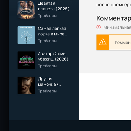
Девятая
после премьер
планета (2026)
Трейлеры
Коммента
Минимальная 
Самая легкая
лодка в мире
(2026)
Трейлеры
Коммент
Аватар: Семь
убежищ (2026)
Трейлеры
Другая
мамочка /
Чужая мама
Трейлеры
(2026)