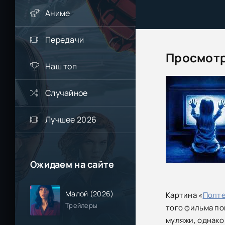
Аниме
Передачи
Просмотр
Наш топ
Случайное
Лучшее 2026
Ожидаем на сайте
Малой (2026)
Картина «
Полте
Трейлеры
того фильма по
муляжи, однако