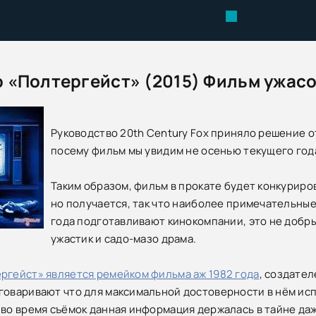
 «Полтергейст» (2015) Фильм ужасов
Руководство 20th Century Fox приняло решение 
посему фильм мы увидим не осенью текущего года
Таким образом, фильм в прокате будет конкуриров
но получается, так что наиболее примечательны
года подготавливают кинокомпании, это не добр
ужастик и садо-мазо драма.
ргейст» является ремейком фильма аж 1982 года
, создате
говаривают что для максимальной достоверности в нём ис
 во время съёмок данная информация держалась в тайне даж