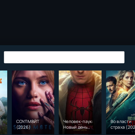
СОУЛМ8ЙТ
Человек-паук:
Во власти
(2026)
Новый день
страха (20
)
(2026)