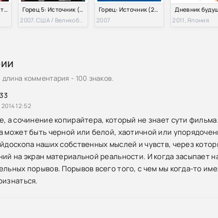
Сторож / Наблюдатель (2012)
Горец 5: Источник (2007)
Горец: Источник (2007)
2007, США / Великобритания / Литва
2007
2011, Япония
рии
длина комментария - 100 знаков.
33
 2014 12:52
е, а сочинение копирайтера, который не знает сути фильма.
а может быть черной или белой, хаотичной или упорядочен
ейдоскопа наших собственных мыслей и чувств, через котор
ний на экран материальной реальности. И когда засыпает н
льных порывов. Порывов всего того, с чем мы когда-то имел
ризнаться.