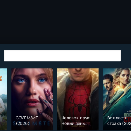
СОУЛМ8ЙТ
Человек-паук:
Во власти
(2026)
Новый день
страха (20
)
(2026)