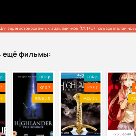
Для зарегистрированных и закладчиков (Ctrl+D) пользователей нов
 ещё фильмы:
ip
HDRip
HDRip
.2
KP 3.7
KP 3.7
.7
IMDB 3.0
IMDB 3.0
IM
1-26 Серия