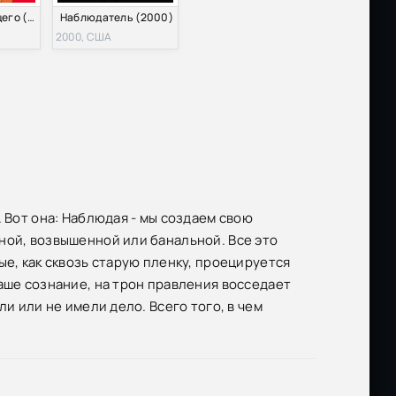
Дневник будущего (2011)
Наблюдатель (2000)
2000, США
 Вот она: Наблюдая - мы создаем свою
ной, возвышенной или банальной. Все это
ые, как сквозь старую пленку, проецируется
аше сознание, на трон правления восседает
и или не имели дело. Всего того, в чем