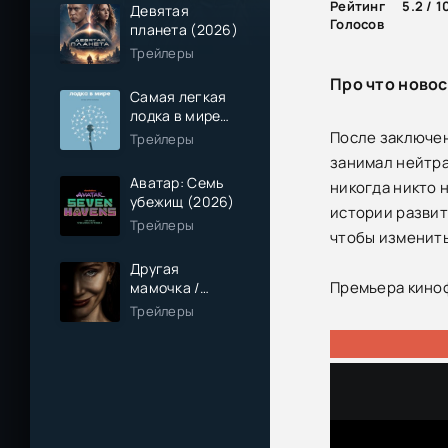
Рейтинг
5.2 / 1
Девятая
Голосов
планета (2026)
Трейлеры
Про что ново
Самая легкая
лодка в мире
(2026)
После заключен
Трейлеры
занимал нейтра
Аватар: Семь
никогда никто н
убежищ (2026)
истории развит
Трейлеры
чтобы изменить
Другая
Премьера кино
мамочка /
Чужая мама
Трейлеры
(2026)