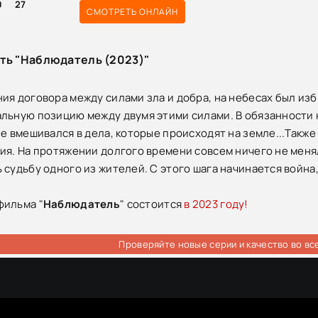
0
27
СМОТРЕТЬ ОНЛАЙН
сть "Наблюдатель (2023)"
ия договора между силами зла и добра, на небесах был и
льную позицию между двумя этими силами. В обязанности 
е вмешивался в дела, которые происходят на земле...Также 
ия. На протяжении долгого времени совсем ничего не менял
 судьбу одного из жителей. С этого шага начинается война,
фильма "
Наблюдатель
" состоится
в 2023 году!
Проверяйте новые серии и качество во вс