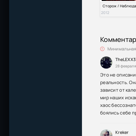
2012
Коммента
Минимальная 
TheLEXX3
28 февраля
Это не описани
реальность. Он
зависит от кал
мир наших иска
хаос бессознате
боялись себе п
Kreker