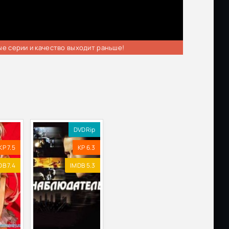
ые серии и качество выходит раньше!
DVDRip
KP 7.5
KP 6.3
DB 7.4
IMDB 5.3