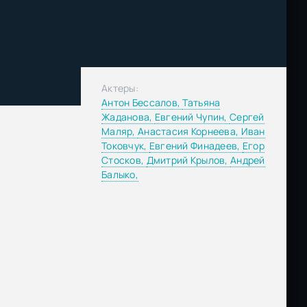
Актеры:
Антон Бессалов,
Татьяна
Жаданова,
Евгений Чупин,
Сергей
Маляр,
Анастасия Корнеева,
Иван
Токовчук,
Евгений Финадеев,
Егор
Стосков,
Дмитрий Крылов,
Андрей
Балыко,