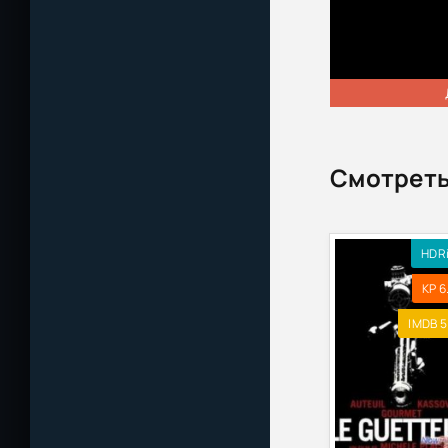
Смотреть
HDR
KP 6
IMDB 5