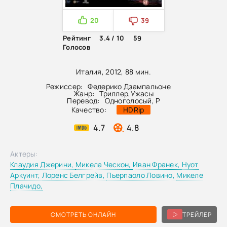
20
39
Рейтинг
3.4 / 10
59
Голосов
Италия, 2012, 88 мин.
Режиссер:
Федерико Дзампальоне
Жанр:
Триллер
,
Ужасы
Перевод:
Одноголосый, P
Качество:
HDRip
4.7
4.8
Актеры:
Клаудия Джерини,
Микела Ческон,
Иван Франек,
Нуот
Аркуинт,
Лоренс Белгрейв,
Пьерпаоло Ловино,
Микеле
Плачидо,
СМОТРЕТЬ ОНЛАЙН
ТРЕЙЛЕР