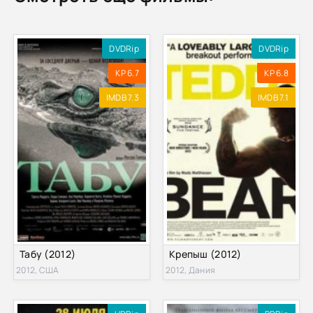
DVDRip
DVDRip
KP 6.7
KP 6.8
IMDB 7.3
IMDB 7.1
Табу (2012)
Крепыш (2012)
2012, США
2012, Дания