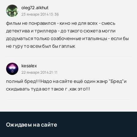
oleg72.alkhut
23 января 2014 13:36
фильм не понравился - кино не для всех - смесь
детектива и триллера - до такого сюжета могли
додуматься только озабоченные итальянцы - если бы
не гуру то всем был бы гаплык
kesalex
22 января 2014 21:11
полный бред!!!Надо на сайте ещё один жанр "Бред"и
скидывать туда вот такое г ,как это!!!
Ожидаем на сайте