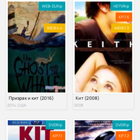
WEB-DLRip
HDTVRip
KP 7.6
IMDB 4.4
IMDB 7.3
Призрак и кит (2016)
Кит (2008)
2014, США
2008
DVDRip
DVDRip
KP 7.1
KP 7.2