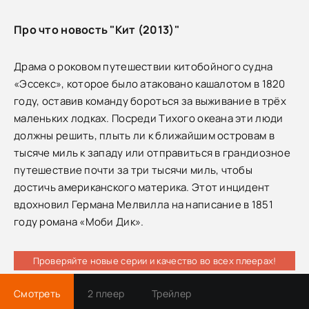
Про что новость "Кит (2013)"
Драма о роковом путешествии китобойного судна
«Эссекс», которое было атаковано кашалотом в 1820
году, оставив команду бороться за выживание в трёх
маленьких лодках. Посреди Тихого океана эти люди
должны решить, плыть ли к ближайшим островам в
тысяче миль к западу или отправиться в грандиозное
путешествие почти за три тысячи миль, чтобы
достичь американского материка. Этот инцидент
вдохновил Германа Мелвилла на написание в 1851
году романа «Моби Дик».
Проверяйте новые серии и качество во всех плеерах!
Смотреть
2 плеер
Трейлер