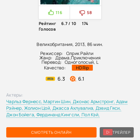
116
58
Рейтинг
6.7 / 10
174
Голосов
Великобритания, 2013, 86 мин.
Режиссер:
Олрик Райли
Жанр:
Драма
,
Приключения
Перевод:
Одноголосый, L
Качество:
HDRip
6.3
6.1
Актеры:
Чарльз Фернесс,
Мартин Шин,
Джонас Армстронг,
Адам
Рэйнер,
Жолион Цой,
Джасса Ахлувалиа,
Дэвид Гяси,
Джон Бойега,
Фердинанд Кингсли,
Пол Кэй,
СМОТРЕТЬ ОНЛАЙН
ТРЕЙЛЕР