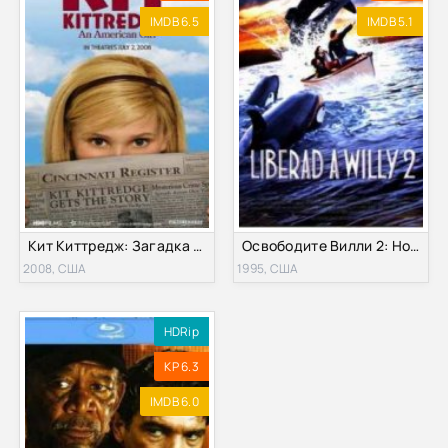
IMDB 6.5
IMDB 5.1
Кит Киттредж: Загадка американской девочки (2008)
Освободите Вилли 2: Новое приключение (1995)
2008, США
1995, США
HDRip
KP 6.3
IMDB 6.0