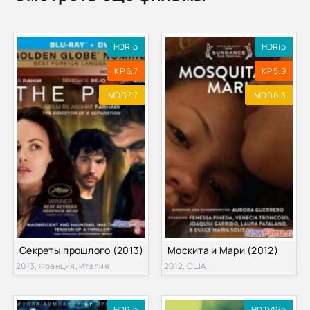
HDRip
HDRip
KP 6.7
KP 5.9
IMDB 7.7
IMDB 6.3
Секреты прошлого (2013)
Москита и Мари (2012)
2013, Франция, Италия
2012, США
HDRip
HDTVRip