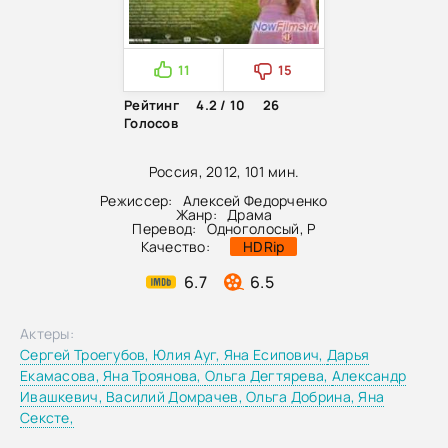
11
15
Рейтинг
4.2 / 10
26
Голосов
Россия, 2012, 101 мин.
Режиссер:
Алексей Федорченко
Жанр:
Драма
Перевод:
Одноголосый, Р
Качество:
HDRip
6.7
6.5
Актеры:
Сергей Троегубов,
Юлия Ауг,
Яна Есипович,
Дарья
Екамасова,
Яна Троянова,
Ольга Дегтярева,
Александр
Ивашкевич,
Василий Домрачев,
Ольга Добрина,
Яна
Сексте,