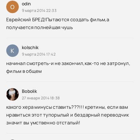
odin
O
9 марта 2014 22:33
Еврейский БРЕД!Пытаются создать фильм,а
получается полнейшая чушь
kolschik
K
9 марта 2014 17:42
начинал смотреть-и не закончил,как-то не затронул,
фильм в общем
Bobolik
27 января 2014 18:38
какого хера минусы ставить???!!! кретины, если вам
нравиться этот тупорылый и бездарный переводчик
значит вы умственно отсталый!