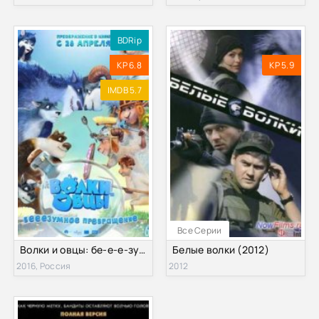
BDRip
KP 6.8
KP 5.9
IMDB 5.7
Все Серии
Волки и овцы: бе-е-е-зумное превращение (2016)
Белые волки (2012)
2016, Россия
2012