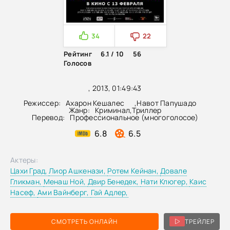
34
22
Рейтинг
6.1 / 10
56
Голосов
, 2013, 01:49:43
Режиссер:
Ахарон Кешалес
,
Навот Папушадо
Жанр:
Криминал
,
Триллер
Перевод:
Профессиональное (многоголосое)
6.8
6.5
Актеры:
Цахи Град,
Лиор Ашкенази,
Ротем Кейнан,
Довале
Гликман,
Менаш Ной,
Двир Бенедек,
Нати Клюгер,
Каис
Насеф,
Ами Вайнберг,
Гай Адлер,
СМОТРЕТЬ ОНЛАЙН
ТРЕЙЛЕР