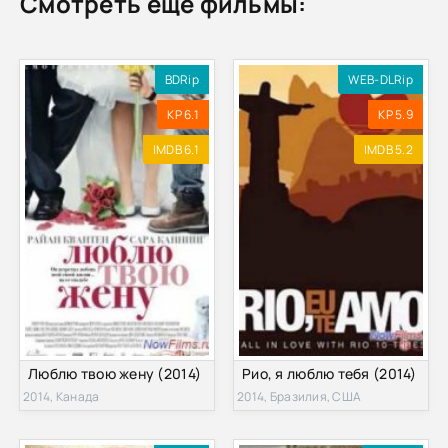
Смотреть ещё фильмы:
BDRip
WEB-DLRip
KP 6.1
KP 5.9
IMDB 6.1
IMDB 5.2
Люблю твою жену (2014)
Рио, я люблю тебя (2014)
2014, Канада
2014, Бразилия, США