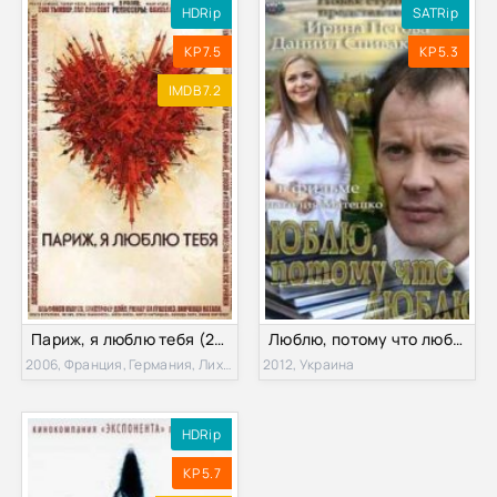
HDRip
SATRip
KP 7.5
KP 5.3
IMDB 7.2
Париж, я люблю тебя (2006)
Люблю, потому что люблю (2012)
2006, Франция, Германия, Лихтенштейн
2012, Украина
HDRip
KP 5.7