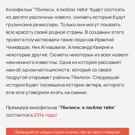
Кинофильм "Тбилиси, я люблю тебя" будет состоять
из десяти различных новелл, снимать которые будут
грузинские режиссеры. Только они могут показать
всю красоту своей родной страны. В создании этого
проекта поучаствовали такие люди как Ираклий
Чхиквадзе, Ник Агиашвили, Александр Квирия и
некоторые другие. Сюжеты некоторых из всех новелл
нам немного известны. Одна из историй расскажет
нам об одном мотоциклисте, который со своей
подругой открывает районы Тбилиси. Следующая
история будет посвящена истории актера, которого
еле-еле уговорили ехать на съемки.
Премьера кинофильма "
Тбилиси, я люблю тебя
"
состоится
в 2014 году!
Проверяйте новые серии и качество во всех плеерах!