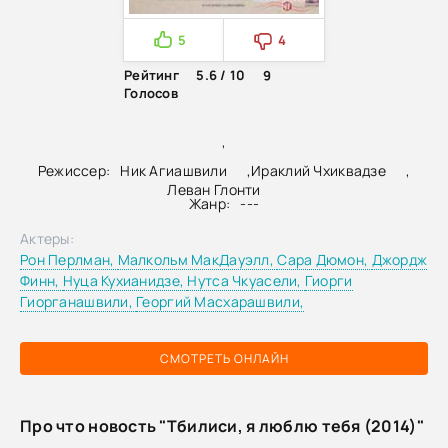
5
4
Рейтинг
5.6 / 10
9
Голосов
,
Режиссер:
Ник Агиашвили
,
Ираклий Чхиквадзе
,
Леван Глонти
Жанр:
---
Актеры:
Рон Перлман,
Малкольм МакДауэлл,
Сара Дюмон,
Джордж
Финн,
Нуца Кухианидзе,
Нутса Чкуасели,
Гиорги
Гиорганашвили,
Георгий Масхарашвили,
СМОТРЕТЬ ОНЛАЙН
Про что новость "Тбилиси, я люблю тебя (2014)"