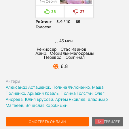
1-4 Серия
38
27
Рейтинг
5.9 / 10
65
Голосов
, , 45 мин.
Режиссер:
Стас Иванов
Жанр:
Сериалы
»
Мелодрамы
Перевод:
Оригинал
6.8
Актеры:
Александр Асташенок,
Полина Филоненко,
Маша
Полиенко,
Аркадий Коваль,
Полина Толстун,
Олег
Андреев,
Юлия Ерусова,
Артем Яковлев,
Владимир
Матвеев,
Вячеслав Коробицын,
СМОТРЕТЬ ОНЛАЙН
ТРЕЙЛЕР