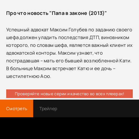
Про что новость "Папа в законе (2013)"
Успешный адвокат Максим Голубев по заданию своего
шефа должен уладить последствия ДТП, виновником
которого, по словам шефа, является важный клиент их
адвокатской конторы. Максим узнает, что
пострадавшая – мать его бывшей возлюбленной Кати.
В больнице Максим встречает Катю и ее дочь –
шестилетнюю Асю.
Проверяйте новые серии и качество во всех плеерах!
Смотреть
Трейлер