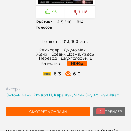
96
118
Рейтинг
4.5 / 10
214
Голосов
Гонконг, 2013, 100 мин.
Режиссер:
Джуно Мак
Жанр:
Боевик
,
Драма
,
Ужасы
Перевод:
Двухголосый, L
Качество:
HDRip
6.3
6.0
Актеры:
Энтони Чань,
Ричард Н,
Кара Хуи,
Чинь Сыу Хо,
Чун Фаат,
СМОТРЕТЬ ОНЛАЙН
ТРЕЙЛЕР