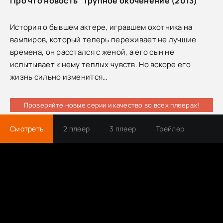
Про что новость "Трупное окоченение (2013)"
История о бывшем актере, игравшем охотника на
вампиров, который теперь переживает не лучшие
времена, он расстался с женой, а его сын не
испытывает к нему теплых чувств. Но вскоре его
жизнь сильно изменится…
Проверяйте новые серии и качество во всех плеерах!
Смотреть
2 плеер
3 плеер
Трейлер