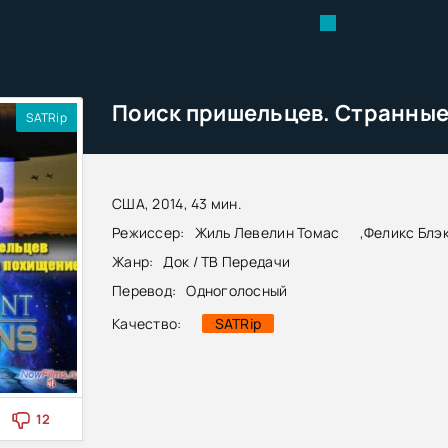
SATRip
США, 2014, 43 мин.
Режиссер:
Жиль Левелин Томас
,
Феликс Блэ
Жанр:
Док / ТВ Передачи
Перевод:
Одноголосный
Качество:
SATRip
12