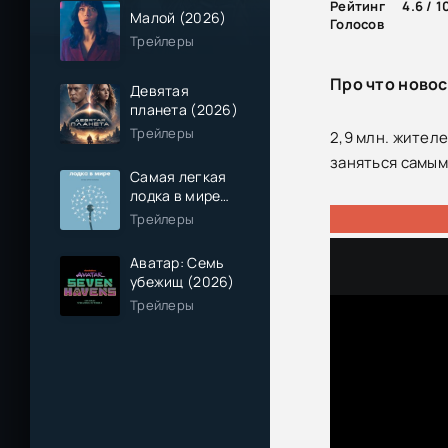
Рейтинг
4.6 / 1
Малой (2026)
Голосов
Трейлеры
Про что новос
Девятая
планета (2026)
Трейлеры
2,9 млн. жител
заняться самы
Самая легкая
лодка в мире
(2026)
Трейлеры
Аватар: Семь
убежищ (2026)
Трейлеры