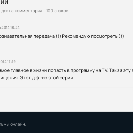
рии
длина комментария - 100 знаков.
 2014 18:24
ознавательная передача ))) Рекомендую посмотреть )))
й
014 17:19
мое главное в жизни попасть в программу на TV. Так за эту
ищения. Этот д.ф.-из этой серии.
льмы онлайн.