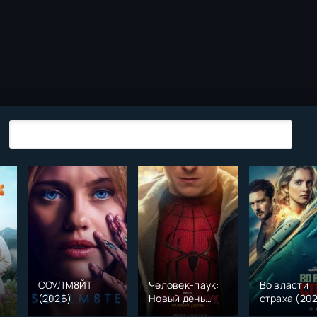
СОУЛМ8ЙТ
Человек-паук:
Во власти
(2026)
Новый день
страха (20
)
(2026)