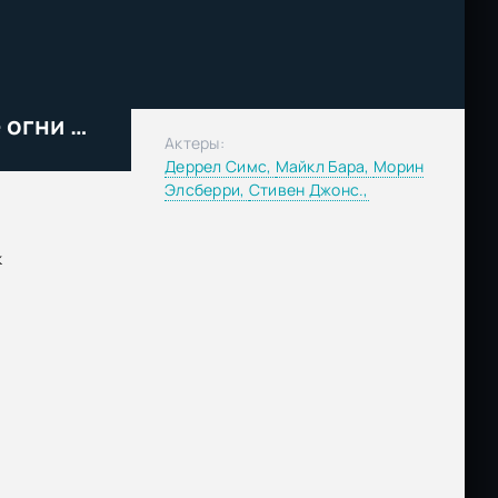
Поиск пришельцев. Странные огни и похищение (2014)
Актеры:
Деррел Симс,
Майкл Бара,
Морин
Элсберри,
Стивен Джонс.,
к