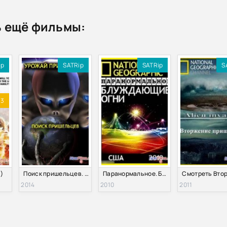
 ещё фильмы:
ip
SATRip
SATRip
S
.3
)
Поиск пришельцев. Урожай пришельцев (2014)
Паранормальное. Блуждающие огни (2010)
2014
2010
2011