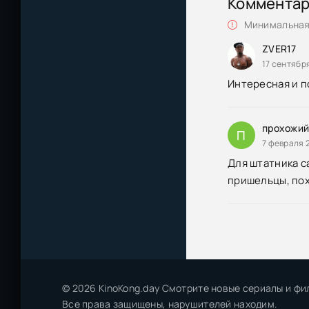
Коммента
Минимальная 
ZVER17
17 сентября
Интересная и п
прохожи
П
7 февраля 2
Для штатника са
пришельцы, пох
© 2026 KinoKong.day Смотрите новые сериалы и фи
Все права защищены, нарушителей находим.