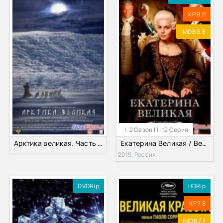
KP 8.0
IMDB 6.8
1-2 Сезон | 1-12 Серия
Арктика великая. Часть первая. Почитание духа огня (2014)
Екатерина Великая / Великая (1-2 Сезон)
2015, Россия
DVDRip
HDRip
KP 7.8
IMDB 7.7