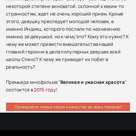
некоторой степени виноватой, склонной к каким-то
странностям, ждет не очень хороший прием. Кроме
этого, девушку преследует молодой человек, а
именно Индиец, которого послали по назначению
именно за девушкой, но к чему это? Кому это нужно? К
чему же может привести вмешательства нашей
главной героини в дела популярных девушек всей
школы Спенс? К чему же приведет их побег в
реальность?
Премьера кинофильма "
Великая и ужасная красота
"
состоится
в 2015 году!
Проверяйте новые серии и качество во всех плеерах!