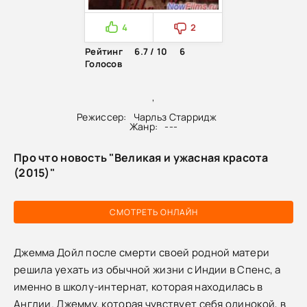
4
2
Рейтинг
6.7 / 10
6
Голосов
,
Режиссер:
Чарльз Старридж
Жанр:
---
Про что новость "Великая и ужасная красота
(2015)"
СМОТРЕТЬ ОНЛАЙН
Джемма Дойл после смерти своей родной матери
решила уехать из обычной жизни с Индии в Спенс, а
именно в школу-интернат, которая находилась в
Англии. Джемму, которая чувствует себя одинокой, в