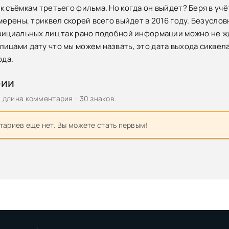
 съёмкам третьего фильма. Но когда он выйдет? Беря в учёт 
амерены, триквел скорей всего выйдет в 2016 году. Безусло
фициальных лиц так рано подобной информации можно не 
ицами дату что мы можем назвать, это дата выхода сиквела,
ода.
рии
длина комментария - 30 знаков.
ариев еще нет. Вы можете стать первым!