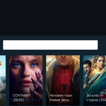
СОУЛМ8ЙТ
Человек-паук:
Во власти
(2026)
Новый день
страха (20
)
(2026)