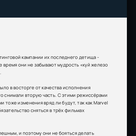
тинговой кампании их последнего детища -
же время они не забывают мудрость «куй железо
.
было в восторге от качества исполнения
то снимали вторую часть. С этими режиссёрами
и тоже изменения вряд ли будут, так как Marvel
бязательство сняться в трёх фильмах
пешным, и поэтому они не бояться делать