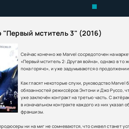
 "Первый мститель 3" (2016)
Сейчас конечно же Marvel сосредоточен на марке
«Первый мститель 2: Другая война», однако в то 
пока горячо», и уже задумываются о продолжении
Как гласят некоторые слухи, руководство Marvel 
обязанностей режиссёров Энтони и Джо Руссо, ч
уже заключён контракт на третью часть. С актёрам
в изначальном контракте каждого из них указал о
франшизы.
 продюсеры ни на миг не сомневаются, что сиквел станет ус