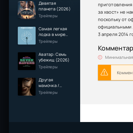
Девятая
приготовления к
планета (2026)
за хвост» не н
Трейлеры
поскольку от о
официальными л
Самая легкая
3 апреля 2014 г
лодка в мире
(2026)
Трейлеры
Коммента
Аватар: Семь
Минимальная 
убежищ (2026)
Трейлеры
Коммент
Другая
мамочка /
Чужая мама
Трейлеры
(2026)