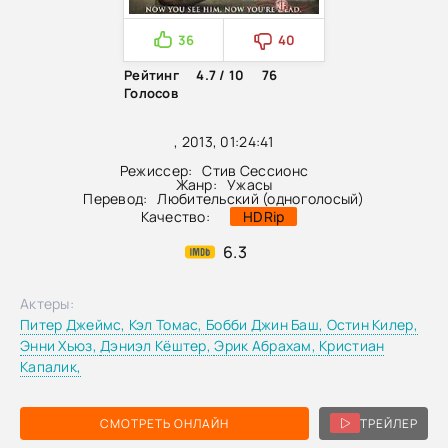
36
40
Рейтинг
4.7 / 10
76
Голосов
, 2013, 01:24:41
Режиссер:
Стив Сессионс
Жанр:
Ужасы
Перевод:
Любительский (одноголосый)
Качество:
HDRip
6.3
Актеры:
Питер Джеймс,
Кэл Томас,
Бобби Джин Баш,
Остин Килер,
Энни Хьюз,
Дэниэл Кёштер,
Эрик Абрахам,
Кристиан
Капалик,
СМОТРЕТЬ ОНЛАЙН
ТРЕЙЛЕР