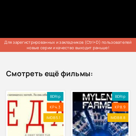
Для зарегистрированных и закладчиков (Ctrl+D) пользователей
новые серии и качество выходит раньше!
Смотреть ещё фильмы:
BDRip
BDRip
KP 4.3
KP 8.9
IMDB 5.1
IMDB 8.8