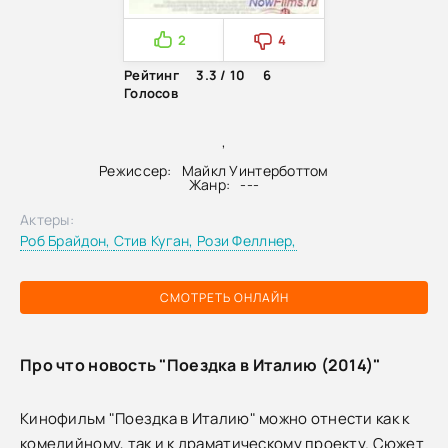
2
4
Рейтинг
3.3 / 10
6
Голосов
,
Режиссер:
Майкл Уинтерботтом
Жанр:
---
Актеры:
Роб Брайдон,
Стив Куган,
Рози Феллнер,
СМОТРЕТЬ ОНЛАЙН
Про что новость "Поездка в Италию (2014)"
Кинофильм "Поездка в Италию" можно отнести как к
комедийному, так и к драматическому проекту. Сюжет