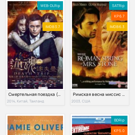
WEB-DLRip
SATRip
KP 6.7
IMDB 3.7
IMDB 6.3
Смертельная поездка (2014)
Римская весна миссис Стоун (2003)
2014, Китай, Таиланд
2003, США
BDRip
KP 5.0