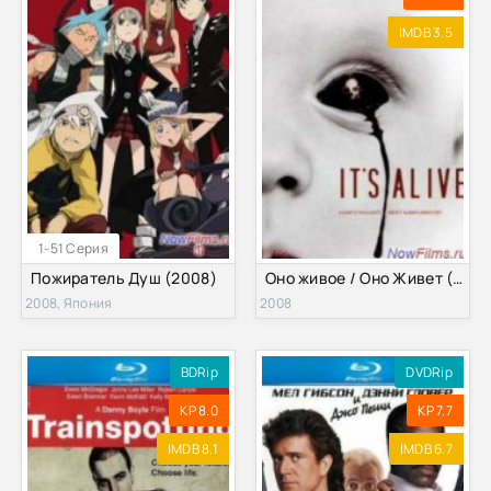
IMDB 3.5
1-51 Серия
Пожиратель Душ (2008)
Оно живое / Оно Живет (2008)
2008, Япония
2008
BDRip
DVDRip
KP 8.0
KP 7.7
IMDB 8.1
IMDB 6.7