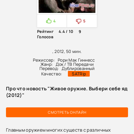
4
5
Рейтинг
4.4 / 10
9
Голосов
, 2012, 50 мин.
Режиссер:
Рори Мак Гиннесс
Жанр:
Док / ТВ Передачи
Перевод:
Дублированный
Качество:
SATRip
Про что новость "Живое оружие. Выбери себе яд
(2012)"
СМОТРЕТЬ ОНЛАЙН
Главным оружием многих существ с различных