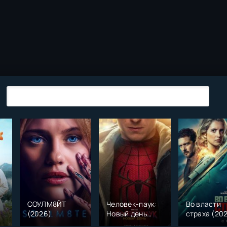
СОУЛМ8ЙТ
Человек-паук:
Во власти
(2026)
Новый день
страха (20
)
(2026)