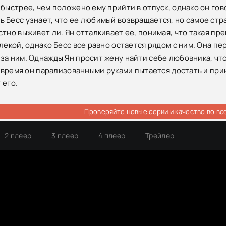
быстрее, чем положено ему прийти в отпуск, однако он гово
 Бесс узнает, что ее любимый возвращается, но самое стр
стно выживет ли. Ян отталкивает ее, понимая, что такая пр
алекой, однако Бесс все равно остается рядом с ним. Она п
за ним. Однажды Ян просит жену найти себе любовника, что
то время он парализованными руками пытается достать и при
 его.
Проверяйте новые серии и качество во вс
2 плеер
3 плеер
4 плеер
Трейлер