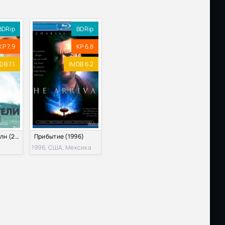
Размер: 2.17 GB
Скачать
BDRip
BDRip
Размер: 1.45 GB
Скачать
KP 7.9
KP 6.8
Размер: 3.14 GB
Скачать
DB 7.1
IMDB 6.2
Размер: 2.30 GB
Скачать
Размер: 1.36 GB
Скачать
Размер: 14.1 GB
Скачать
Покорители волн (2012)
Прибытие (1996)
1996, США, Мексика
Размер: 1.36 GB
Скачать