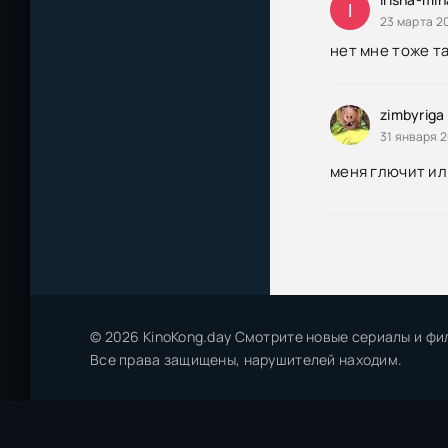
I
23 марта 20
нет мне тоже та
zimbyriga
31 января 2
меня глючит или
© 2026 KinoKong.day Смотрите новые сериалы и фи
Все права защищены, нарушителей находим.