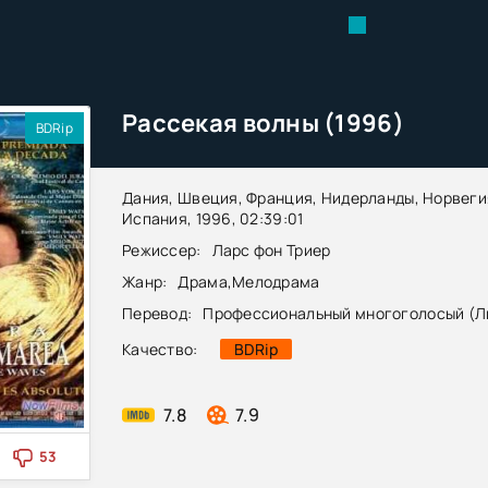
Рассекая волны (1996)
BDRip
Дания, Швеция, Франция, Нидерланды, Норвеги
Испания, 1996, 02:39:01
Режиссер:
Ларс фон Триер
Жанр:
Драма
,
Мелодрама
Перевод:
Профессиональный многоголосый (Л
Качество:
BDRip
7.8
7.9
53