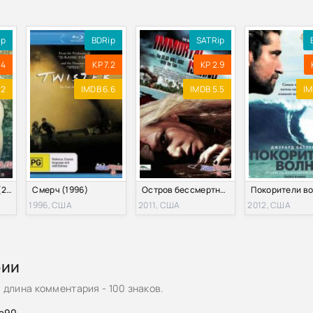
 / Breaking the Waves (1996) DVDRip от Scarabey | Р
ip
BDRip
SATRip
 / Breaking the Waves (1996) DVDRip от Scarabey | Р
.4
KP 7.2
KP 2.9
ы / Breaking the Waves (1996) DVDRip-AVC от Temperest
.2
IMDB 6.6
IMDB 5.5
IM
 / Breaking the Waves (1996) DVDRip от R.G.Mega Best
ы / Breaking the Waves (1996) DVDRip
ы / Breaking the Waves (1996) BDRip [H.264/720p] [MVO]
Бархатные волны (2013)
Смерч (1996)
Остров бессмертных (2011)
1996, США
2011, США
2012, США
 / Breaking the waves (1996) DVDrip
рии
длина комментария - 100 знаков.
ha90