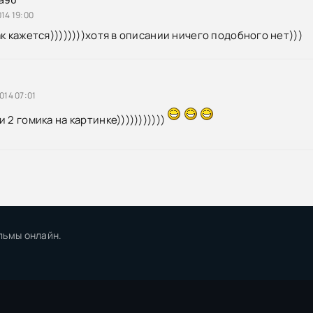
14 19:00
к кажется))))))))хотя в описании ничего подобного нет)))
014 07:01
 2 гомика на картинке)))))))))))
льмы онлайн.