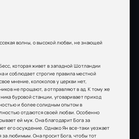
ссекая волны, о высокой любви, не знающей
Бесс, которая живет в западной Шотландии
на и соблюдает строгие правила местной
свое мнение, колоколов у церкви нет,
иков не прощают, а отправляют в ад. К тому же
тника буровой станции, уговаривает приход
ешностью и более солидным опытом в
 полностью отдаются своей любви. Особенно
ывает ей муж. Она благодарит Бога за
ает его осуждение. Однако Ян все-таки уезжает
я за любимым. Она просит Бога, чтобы тот