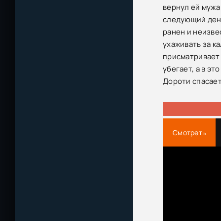
вернул ей мужа 
следующий день
ранен и неизве
ухаживать за к
присматривает 
убегает, а в э
Дороти спасает
Смотреть