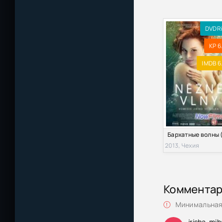
Рассекая Волны
DVDR
Рассекая Волны
KP 6
Рассекая волн
IMDB 6
Рассекая волны
Рассекая волн
Рассекая волн
2013, Чехия
Рассекая волны
Коммента
Минимальная 
irisha-mi