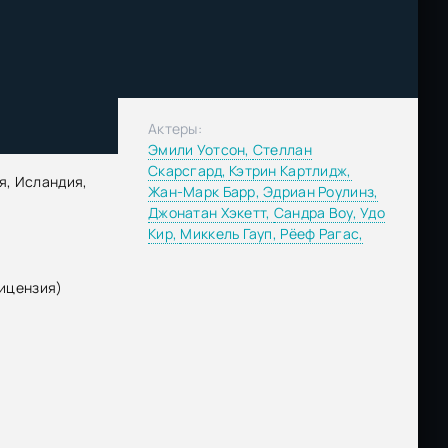
Актеры:
Эмили Уотсон,
Стеллан
Скарсгард,
Кэтрин Картлидж,
я, Исландия,
Жан-Марк Барр,
Эдриан Роулинз,
Джонатан Хэкетт,
Сандра Воу,
Удо
Кир,
Миккель Гауп,
Рёеф Рагас,
ицензия)