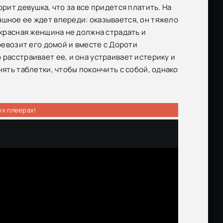
рит девушка, что за все придется платить. На
ашное ее ждет впереди: оказывается, он тяжело
екрасная женщина не должна страдать и
еревозит его домой и вместе с Дороти
 расстраивает ее, и она устраивает истерику и
нять таблетки, чтобы покончить с собой, однако
ех плеерах!