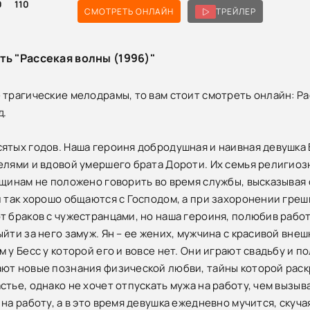
0
110
СМОТРЕТЬ ОНЛАЙН
ТРЕЙЛЕР
ть "Рассекая волны (1996)"
 трагические мелодрамы, то вам стоит смотреть онлайн: Ра
д.
ятых годов. Наша героиня добродушная и наивная девушка 
елями и вдовой умершего брата Дороти. Их семья религиоз
нщинам не положено говорить во время службы, высказывая 
и так хорошо общаются с Господом, а при захоронении грешн
т браков с чужестранцами, но наша героиня, полюбив рабо
ыйти за него замуж. Ян – ее жених, мужчина с красивой вн
м у Бесс у которой его и вовсе нет. Они играют свадьбу и
ют новые познания физической любви, тайны которой раскр
стье, однако не хочет отпускать мужа на работу, чем вызыв
на работу, а в это время девушка ежедневно мучится, скуча