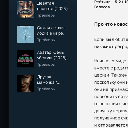
Рейтинг
5.2 / 1
Девятая
Голосов
планета (2026)
Трейлеры
Про что новос
Самая легкая
лодка в мире
(2026)
Если вы любите
Трейлеры
никаких прегра
Аватар: Семь
убежищ (2026)
Начало семидес
Трейлеры
вместе с родит
церкви. Так же
Другая
поскольку они 
мамочка /
Чужая мама
Трейлеры
они не признаю
(2026)
позволить ей в
отношениях, че
девушку поража
полученное сча
и отправляется 