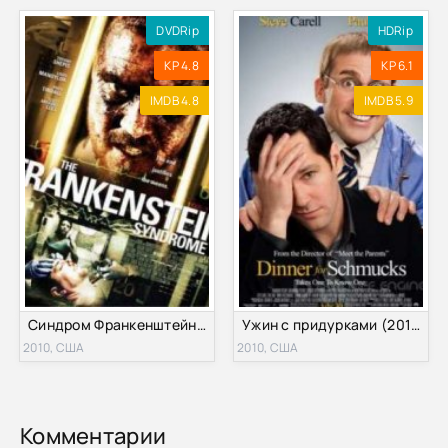
DVDRip
HDRip
KP 4.8
KP 6.1
IMDB 4.8
IMDB 5.9
Синдром Франкенштейна (2010)
Ужин с придурками (2010)
2010, США
2010, США
Комментарии