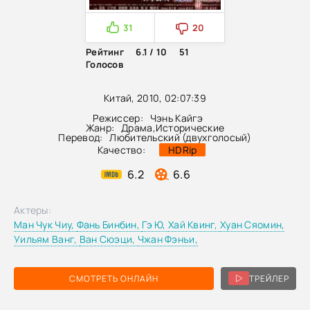
31
20
Рейтинг
6.1 / 10
51
Голосов
Китай, 2010, 02:07:39
Режиссер:
Чэнь Кайгэ
Жанр:
Драма
,
Исторические
Перевод:
Любительский (двухголосый)
Качество:
HDRip
6.2
6.6
Актеры:
Ман Чук Чиу,
Фань Бинбин,
Гэ Ю,
Хай Квинг,
Хуан Сяомин,
Уильям Ванг,
Ван Сюэци,
Чжан Фэнъи,
СМОТРЕТЬ ОНЛАЙН
ТРЕЙЛЕР