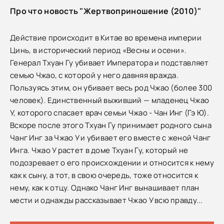
Про что новость "Жертвоприношение (2010)"
Действие происходит в Китае во времена империи
Цинь, в исторический период «Весны и осени».
Генерал Тхуан Гу убивает Императора и подставляет
семью Чжао, с которой у него давняя вражда.
Пользуясь этим, он убивает весь род Чжао (более 300
человек). Единственный выживший — младенец Чжао
У, которого спасает врач семьи Чжао - Чан Инг (Гэ Ю).
Вскоре после этого Тхуан Гу принимает родного сына
Чанг Инг за Чжао У и убивает его вместе с женой Чанг
Инга. Чжао У растет в доме Тхуан Гу, который не
подозревает о его происхождении и относится к нему
как к сыну, а тот, в свою очередь, тоже относится к
нему, как к отцу. Однако Чанг Инг вынашивает план
мести и однажды рассказывает Чжао У всю правду...