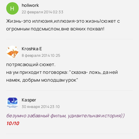
holiwork
H
22 февраля 2014 02:33
Жизнь-это иллюзия,иллюзия-это жизнь!сюжет с
огромным подсмыслом,вне всяких похвал!
Kroshka E
8 февраля 2014 10:25
потрясающий сюжет.
на ум приходит поговорка: "сказка- ложь, да ней
намек, добрым молодцам урок"
Kasper
30 января 2014 23:10
безумно забавный фильм, удивительная история))
10/10