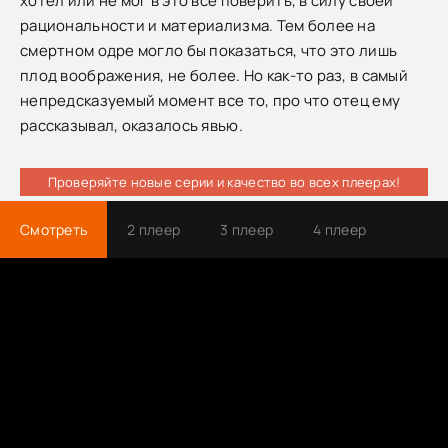
хотел или не мог в это все поверить, в силу своей
рациональности и материализма. Тем более на
смертном одре могло бы показаться, что это лишь
плод воображения, не более. Но как-то раз, в самый
непредсказуемый момент все то, про что отец ему
рассказывал, оказалось явью.
Проверяйте новые серии и качество во всех плеерах!
Смотреть
2 плеер
3 плеер
4 плеер
Трейлер