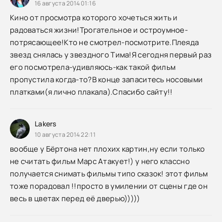
16 августа 2014 01:16
Кино от просмотра которого хочеться жить и
радоваться жизни!Трогательное и остроумное-
потрясающее!Кто не смотрел-посмотрите.Плеяда
звезд снялась у звездного Тима!Я сегодня первый раз
его посмотрела-удивляюсь-как такой фильм
пропустила когда-то?В конце запаситесь носовыми
платками(я лично плакала).Спасибо сайту!!
Lakers
10 августа 2014 22:11
вообще у Бёртона нет плохих картин,ну если только
не считать фильм Марс Атакует!) у него классно
получается снимать фильмы типо сказок! этот фильм
тоже порадовал !!просто в умилении от сцены где он
весь в цветах перед её дверью)))))