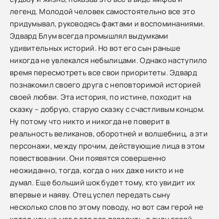
легенд. Молодой человек самостоятельно все это
придумывал, руководясь фактами и воспоминаниями.
Эдвард Блум всегда промышлял выдумками
удивительных историй. Но вот его сын раньше
никогда не увлекался небылицами. Однако наступило
время пересмотреть все свои приоритеты. Эдвард
познакомил своего друга с неповторимой историей
своей любви. Эта история, по истине, походит на
сказку – добрую, старую сказку с счастливым концом.
Ну потому что никто и никогда не поверит в
реальность великанов, оборотней и волшебниц, а эти
персонажи, между прочим, действующие лица в этом
повествовании. Они появятся совершенно
неожиданно, тогда, когда о них даже никто и не
думал. Еще больший шок будет тому, кто увидит их
впервые и наяву. Отец успел передать сыну
несколько слов по этому поводу, но вот сам герой не