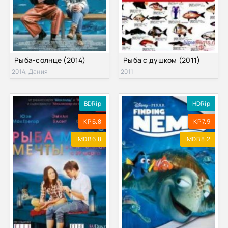
Рыба-солнце (2014)
Рыба с душком (2011)
2014, Дания
2011
BDRip
HDRip
KP 6.8
KP 7.9
IMDB 6.8
IMDB 8.2