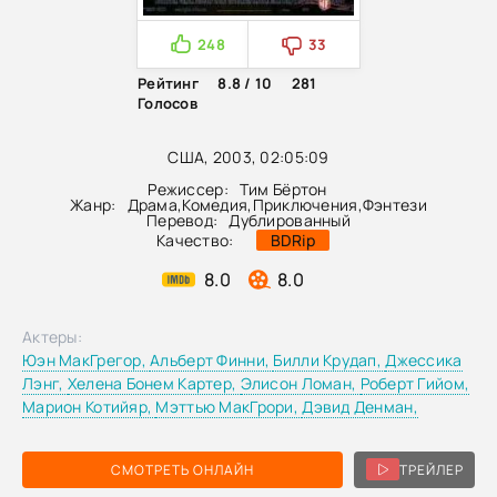
248
33
Рейтинг
8.8 / 10
281
Голосов
США, 2003, 02:05:09
Режиссер:
Тим Бёртон
Жанр:
Драма
,
Комедия
,
Приключения
,
Фэнтези
Перевод:
Дублированный
Качество:
BDRip
8.0
8.0
Актеры:
Юэн МакГрегор,
Альберт Финни,
Билли Крудап,
Джессика
Лэнг,
Хелена Бонем Картер,
Элисон Ломан,
Роберт Гийом,
Марион Котийяр,
Мэттью МакГрори,
Дэвид Денман,
СМОТРЕТЬ ОНЛАЙН
ТРЕЙЛЕР