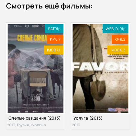
Смотреть ещё фильмы:
SATRip
WEB-DLRip
KP 6.7
KP 6.2
IMDB 7.1
IMDB 6.3
Слепые свидания (2013)
Услуга (2013)
2013, Грузия, Украина
2013