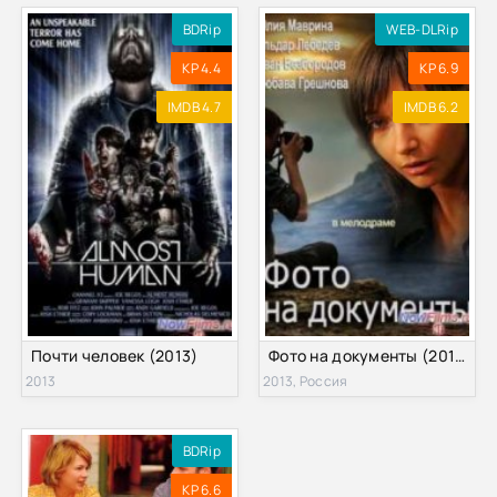
BDRip
WEB-DLRip
KP 4.4
KP 6.9
IMDB 4.7
IMDB 6.2
Почти человек (2013)
Фото на документы (2013)
2013
2013, Россия
BDRip
KP 6.6