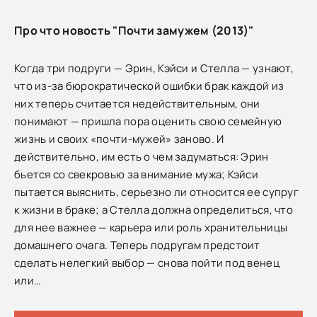
Про что новость "Почти замужем (2013)"
Когда три подруги — Эрин, Кэйси и Стелла — узнают,
что из-за бюрократической ошибки брак каждой из
них теперь считается недействительным, они
понимают — пришла пора оценить свою семейную
жизнь и своих «почти-мужей» заново. И
действительно, им есть о чем задуматься: Эрин
бьется со свекровью за внимание мужа; Кэйси
пытается выяснить, серьезно ли относится ее супруг
к жизни в браке; а Стелла должна определиться, что
для нее важнее — карьера или роль хранительницы
домашнего очага. Теперь подругам предстоит
сделать нелегкий выбор — снова пойти под венец
или…