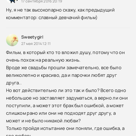
17 сентября 2016 20:19
Ну, я не так высокопарно скажу, как предыдущий
комментатор: славный девчачий фильм)
Sweetygirl
27 мая 2014 12:11
Фильм, в который кто то вложил душу, потому что он
очень похож на реальную жизнь.
Вроде же свадьбы прошли замечательно, все было
великолепно и красиво, да и парочки любят друг
друга..
Но вот действительно ли это так и было? Всего одно
небольшое но заставляет задуматься, а верно ли они
поступили, а может этот брак был ошибкой, а может
слишком рано или они не подходят друг другу, а
может и не было никакой любви?
Только пройдя испытание они поняли, где ошибка, а
где любовь.