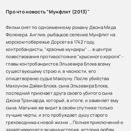
Про что новость "Мунфлит (2013)"
Фильм снят по одноименному роману Джона Мида
Фолкнера. Англия, рыбацкое селение Мунфлит на
морском побережье Дорсета в 1742 году,
контробандисты, "красные мундиры" ... в центре
повествования противостояние "крысиного короля" -
главы контробандистов Эльзевира Блока всему
существующему строю и, в часности, его
олицетвореню судье Махоуну. После убийства
Махоуном Дэйви Блока, сына Эльзевира Блока,
последний приючает друга своего убитого сына
Джона Трэнчарда, который, в итоге, и заменяет ему
сына. Мальчик же видит в своём спутнике только
лучшие черты, и это пробуждает душу старого
греховодника к новой жизни … Полная приключений и
захватывающего экшена история, история любви