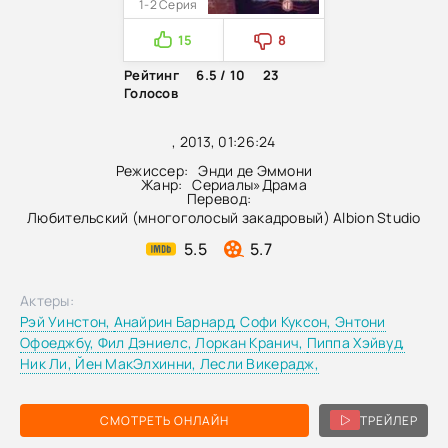
1-2 Серия
15
8
Рейтинг
6.5 / 10
23
Голосов
, 2013, 01:26:24
Режиссер:
Энди де Эммони
Жанр:
Сериалы
»
Драма
Перевод:
Любительский (многоголосый закадровый) Albion Studio
5.5
5.7
Актеры:
Рэй Уинстон,
Анайрин Барнард,
Софи Куксон,
Энтони
Офоеджбу,
Фил Дэниелс,
Лоркан Кранич,
Пиппа Хэйвуд,
Ник Ли,
Йен МакЭлхинни,
Лесли Викерадж,
СМОТРЕТЬ ОНЛАЙН
ТРЕЙЛЕР