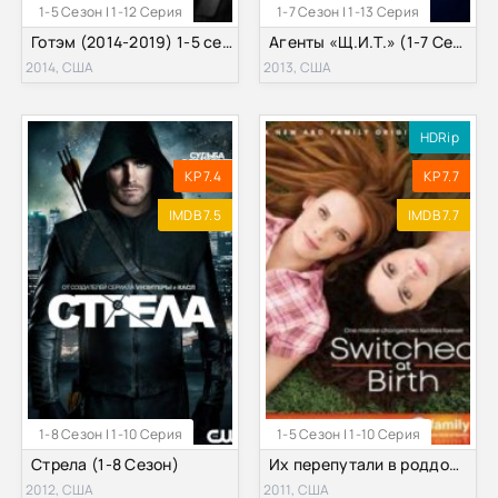
1-5 Сезон | 1-12 Серия
1-7 Сезон | 1-13 Серия
Готэм (2014-2019) 1-5 сезон
Агенты «Щ.И.Т.» (1-7 Сезон)
2014, США
2013, США
HDRip
KP 7.4
KP 7.7
IMDB 7.5
IMDB 7.7
1-8 Сезон | 1-10 Серия
1-5 Сезон | 1-10 Серия
Стрела (1-8 Сезон)
Их перепутали в роддоме / Перепутанные (1,2,3,4,5 Сезон)
2012, США
2011, США