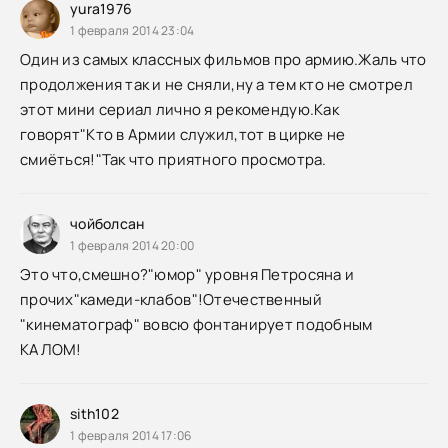
yura1976
1 февраля 2014 23:04
Один из самых классных фильмов про армию.Жаль что
продолжения так и не сняли,ну а тем кто не смотрел
этот мини сериал лично я рекомендую.Как
говорят"Кто в Армии служил,тот в цирке не
смиёться!"Так что приятного просмотра.
чойболсан
1 февраля 2014 20:00
Это что,смешно?"юмор" уровня Петросяна и
прочих"камеди-клабов"!Отечественный
"кинематограф" вовсю фонтанирует подобным
КАЛОМ!
sith102
1 февраля 2014 17:06