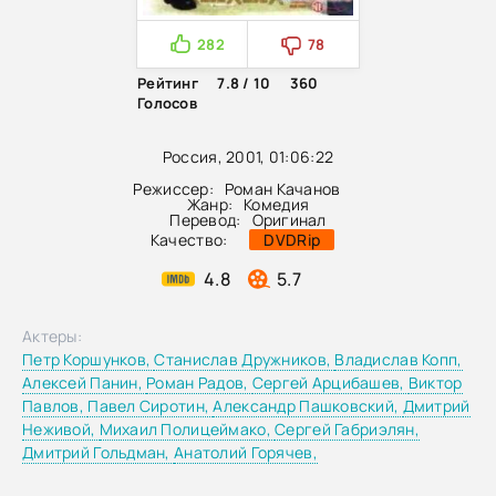
282
78
Рейтинг
7.8 / 10
360
Голосов
Россия, 2001, 01:06:22
Режиссер:
Роман Качанов
Жанр:
Комедия
Перевод:
Оригинал
Качество:
DVDRip
4.8
5.7
Актеры:
Петр Коршунков,
Станислав Дружников,
Владислав Копп,
Алексей Панин,
Роман Радов,
Сергей Арцибашев,
Виктор
Павлов,
Павел Сиротин,
Александр Пашковский,
Дмитрий
Неживой,
Михаил Полицеймако,
Сергей Габриэлян,
Дмитрий Гольдман,
Анатолий Горячев,