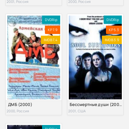
2001, Россия
2000, Россия
DVDRip
DVDRip
KP 7.9
KP 5.3
IMDB 7.4
IMDB 3.9
ДМБ (2000)
Бессмертные души (2001)
2000, Россия
2001, США