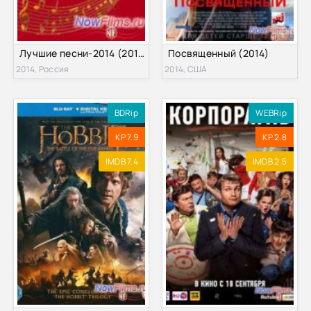
Лучшие песни-2014 (2014)
Посвященный (2014)
2014, Россия
2014, США
BDRip
WEBRip
KP 7.9
KP 2.8
IMDB 7.4
IMDB 2.5