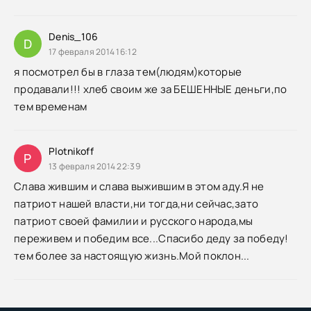
Denis_106
D
17 февраля 2014 16:12
я посмотрел бы в глаза тем(людям)которые
продавали!!! хлеб своим же за БЕШЕННЫЕ деньги,по
тем временам
Plotnikoff
P
13 февраля 2014 22:39
Слава жившим и слава выжившим в этом аду.Я не
патриот нашей власти,ни тогда,ни сейчас,зато
патриот своей фамилии и русского народа,мы
переживем и победим все...Спасибо деду за победу!
тем более за настоящую жизнь.Мой поклон...