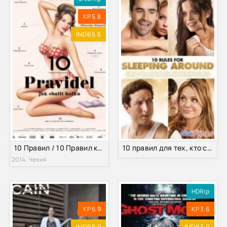
KP 5.8
IMDB 5.6
10 Правил / 10 Правил как соблазнить девушку (2014)
10 правил для тех, кто спит с кем попало (2014)
2014, Чехия
HDRip
KP 6.9
KP 3.6
IMDB 6.9
IMDB 3.0