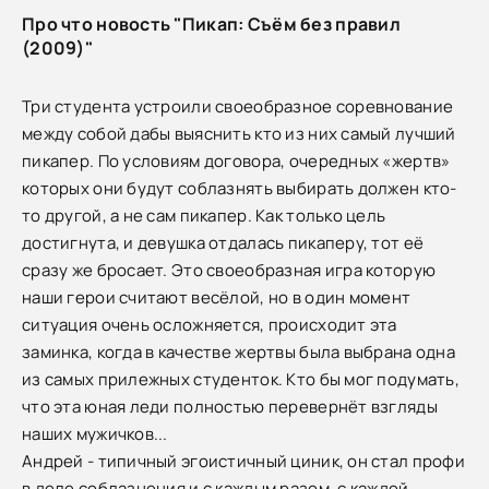
Про что новость "Пикап: Съём без правил
(2009)"
Три студента устроили своеобразное соревнование
между собой дабы выяснить кто из них самый лучший
пикапер. По условиям договора, очередных «жертв»
которых они будут соблазнять выбирать должен кто-
то другой, а не сам пикапер. Как только цель
достигнута, и девушка отдалась пикаперу, тот её
сразу же бросает. Это своеобразная игра которую
наши герои считают весёлой, но в один момент
ситуация очень осложняется, происходит эта
заминка, когда в качестве жертвы была выбрана одна
из самых прилежных студенток. Кто бы мог подумать,
что эта юная леди полностью перевернёт взгляды
наших мужичков...
Андрей - типичный эгоистичный циник, он стал профи
в деле соблазнения и с каждым разом, с каждой