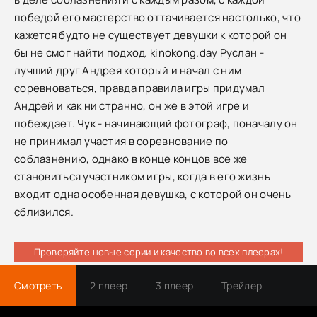
победой его мастерство оттачивается настолько, что
кажется будто не существует девушки к которой он
бы не смог найти подход. kinokong.day Руслан -
лучший друг Андрея который и начал с ним
соревноваться, правда правила игры придумал
Андрей и как ни странно, он же в этой игре и
побеждает. Чук - начинающий фотограф, поначалу он
не принимал участия в соревнование по
соблазнению, однако в конце концов все же
становиться участником игры, когда в его жизнь
входит одна особенная девушка, с которой он очень
сблизился.
Проверяйте новые серии и качество во всех плеерах!
Смотреть
2 плеер
3 плеер
Трейлер