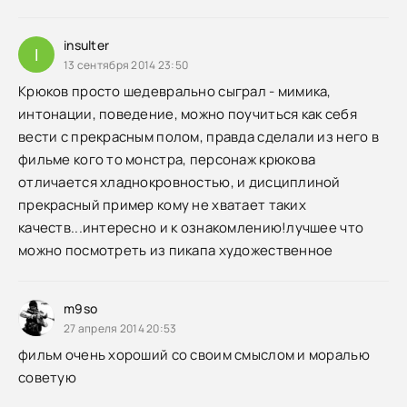
insulter
I
13 сентября 2014 23:50
Крюков просто шедеврально сыграл - мимика,
интонации, поведение, можно поучиться как себя
вести с прекрасным полом, правда сделали из него в
фильме кого то монстра, персонаж крюкова
отличается хладнокровностью, и дисциплиной
прекрасный пример кому не хватает таких
качеств...интересно и к ознакомлению!лучшее что
можно посмотреть из пикапа художественное
m9so
27 апреля 2014 20:53
фильм очень хороший со своим смыслом и моралью
советую